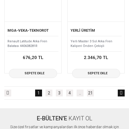
MGA-VEKA-TEKNOROT
YERLİ ÜRETİM
Renault Latitude Arka Fren
Yerli Master 3 Sol Arka Fren
Balatası 440608281R
Kaliperi Önden Çekişli
440111516R
676,20 TL
2.346,70 TL
SEPETE EKLE
SEPETE EKLE
1
2
3
4
..
21
E-BÜLTEN’E
KAYIT OL
Size özel fırsatlar ve kampanyalardan ilk önce haberdar olmak için