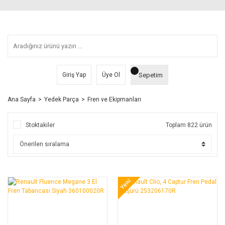
Sepetim
Giriş Yap
Üye Ol
Ana Sayfa
Yedek Parça
Fren ve Ekipmanları
Stoktakiler
Toplam 822 ürün
Yeni