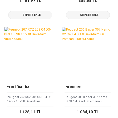
1.461,97 TL
355,68 TL
SEPETE EKLE
SEPETE EKLE
YERLİ ÜRETİM
PIERBURG
Peugeot 207 RCZ 208 C4 DS4 DS3
Peugeot 206 Bipper 307 Nemo
1.6 Vti 16 Valf Devirdaim
C2 C4 1.4 Dizel Devirdaim Su
9801573380
Pompası 1609417380
1.128,11 TL
1.084,10 TL