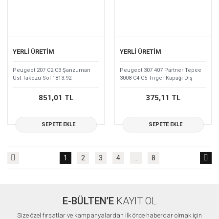
YERLİ ÜRETİM
YERLİ ÜRETİM
Peugeot 207 C2 C3 Şanzuman
Peugeot 307 407 Partner Tepee
Üst Takozu Sol 1813.92
3008 C4 C5 Triger Kapağı Dış
0320.T6
851,01 TL
375,11 TL
SEPETE EKLE
SEPETE EKLE
1
2
3
4
..
8
E-BÜLTEN’E
KAYIT OL
Size özel fırsatlar ve kampanyalardan ilk önce haberdar olmak için