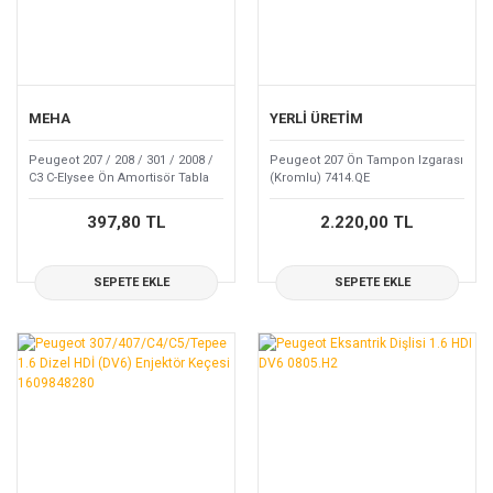
R 21
DS 4
BOXER
Ön Far
406
DS 5
KOLEOS
Oto Dış Aksesuar
607
TALISMAN
MEHA
YERLİ ÜRETİM
Oto Elektrik
205
CAPTURE
Peugeot 207 / 208 / 301 / 2008 /
Peugeot 207 Ön Tampon Izgarası
Oto İç Aksesuar
C3 C-Elysee Ön Amortisör Tabla
(Kromlu) 7414.QE
405
KADJAR
Alt Takozu 5033.C3
Röle
397,80 TL
2.220,00 TL
807
R25
Sensör
EXPERT
AUSTRAL
SEPETE EKLE
SEPETE EKLE
Sigorta
RCZ
TALİANT
Silecek
301
Tahrik Kayışları &
106
Kitler
Tepe Lambası