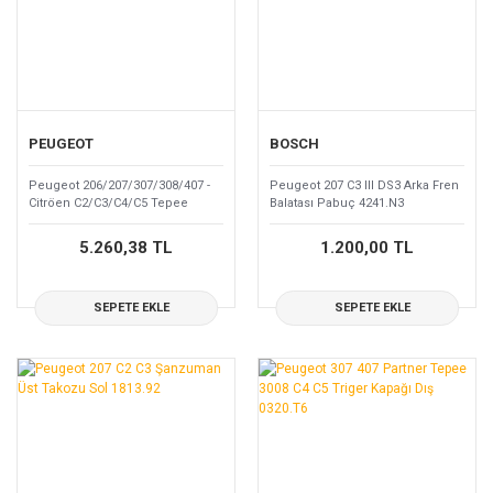
PEUGEOT
BOSCH
Peugeot 206/207/307/308/407 -
Peugeot 207 C3 III DS3 Arka Fren
Citröen C2/C3/C4/C5 Tepee
Balatası Pabuç 4241.N3
Berlingo Debriyaj Seti 2052.X5
5.260,38 TL
1.200,00 TL
SEPETE EKLE
SEPETE EKLE