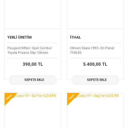
YERLİ ÜRETİM
İTHAL
Peugeot Rifter/ Opel Combo/
Citroen Xsara 1997> Ön Panel
Toyota Proace City/ Citröen
7104.E0
Berlingo(K9)/Fiat Doblo/301/C-
Elysee Vites Topuzu 98118898ZD
390,00 TL
5.400,00 TL
SEPETE EKLE
SEPETE EKLE
Yeni
Yeni