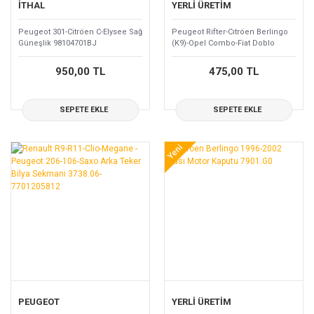
İTHAL
YERLİ ÜRETİM
Peugeot 301-Citröen C-Elysee Sağ
Peugeot Rifter-Cıtröen Berlingo
Güneşlik 98104701BJ
(K9)-Opel Combo-Fiat Doblo
2021> Sağ Ayna Kapağı
1616869580-98087411XT
950,00 TL
475,00 TL
SEPETE EKLE
SEPETE EKLE
Yeni
PEUGEOT
YERLİ ÜRETİM