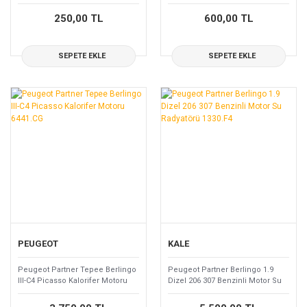
Tampon Çeki Demir Kapağı
98521933ZV/9816538677
1632657180
250,00 TL
600,00 TL
SEPETE EKLE
SEPETE EKLE
PEUGEOT
KALE
Peugeot Partner Tepee Berlingo
Peugeot Partner Berlingo 1.9
III-C4 Picasso Kalorifer Motoru
Dizel 206 307 Benzinli Motor Su
6441.CG
Radyatörü 1330.F4