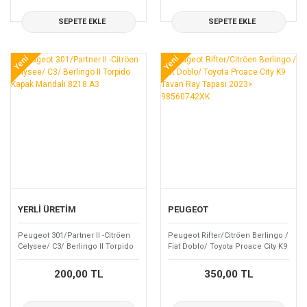
SEPETE EKLE
SEPETE EKLE
Yeni
Yeni
YERLİ ÜRETİM
PEUGEOT
Peugeot 301/Partner II -Citröen
Peugeot Rifter/Citröen Berlingo /
Celysee/ C3/ Berlingo II Torpido
Fiat Doblo/ Toyota Proace City K9
Kapak Mandalı 8218.A3
Tavan Ray Tapası 2023>
98560742XK
200,00 TL
350,00 TL