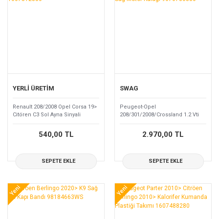
YERLİ ÜRETİM
SWAG
Renault 208/2008 Opel Corsa 19>
Peugeot-Opel
Citören C3 Sol Ayna Sinyali
208/301/2008/Crossland 1.2 Vti
1607512580
Sağ Motor Kulağı 9676780580
540,00 TL
2.970,00 TL
SEPETE EKLE
SEPETE EKLE
Yeni
Yeni