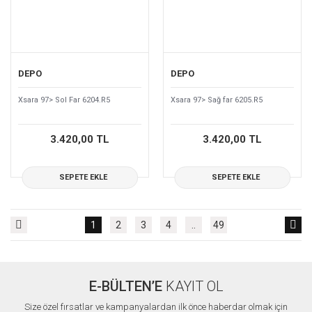
DEPO
DEPO
Xsara 97> Sol Far 6204.R5
Xsara 97> Sağ far 6205.R5
3.420,00 TL
3.420,00 TL
SEPETE EKLE
SEPETE EKLE
1
2
3
4
..
49
E-BÜLTEN’E
KAYIT OL
Size özel fırsatlar ve kampanyalardan ilk önce haberdar olmak için