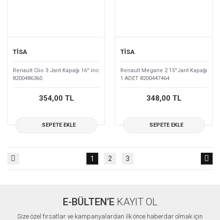
TİSA
TİSA
Renault Clio 3 Jant Kapağı 16'' inc
Renault Megane 2 15''Jant Kapağı
8200486360
1 ADET 8200447464
354,00 TL
348,00 TL
SEPETE EKLE
SEPETE EKLE
1
2
3
E-BÜLTEN’E
KAYIT OL
Size özel fırsatlar ve kampanyalardan ilk önce haberdar olmak için