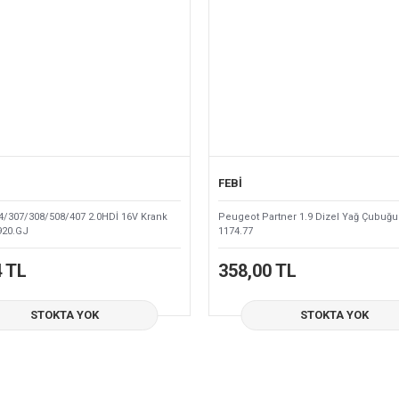
FEBİ
/307/308/508/407 2.0HDİ 16V Krank
Peugeot Partner 1.9 Dizel Yağ Çubuğu
920.GJ
1174.77
4 TL
358,00 TL
STOKTA YOK
STOKTA YOK