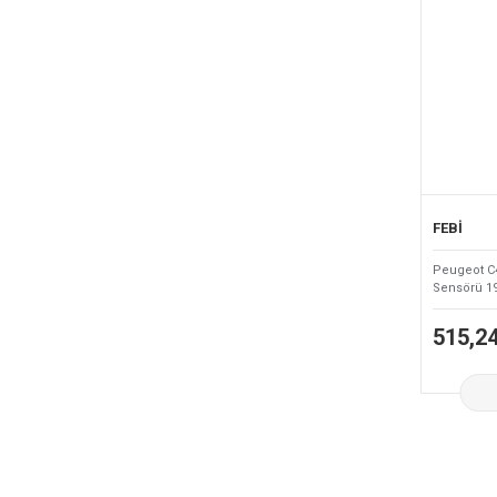
FEBİ
Peugeot C4
Sensörü 1
515,2