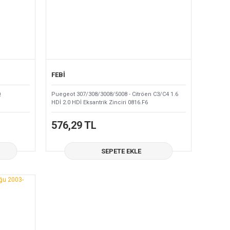
FEBİ
Q
Puegeot 307/308/3008/5008 - Citröen C3/C4 1.6
HDİ 2.0 HDİ Eksantrik Zinciri 0816.F6
576,29 TL
SEPETE EKLE