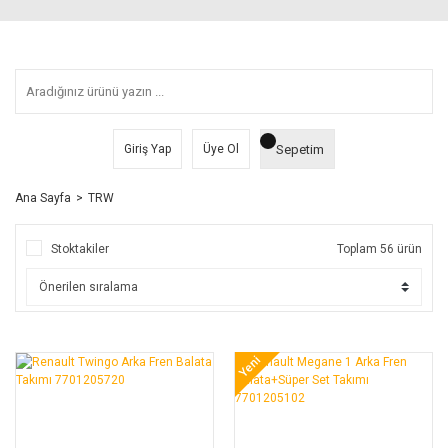
Sepetim
Giriş Yap
Üye Ol
Ana Sayfa
TRW
Stoktakiler
Toplam 56 ürün
Yeni