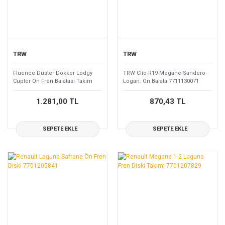
TRW
TRW
Fluence Duster Dokker Lodgy
TRW Clio-R19-Megane-Sandero-
Cupter Ön Fren Balatası Takım
Logan. Ön Balata 7711130071
410607115R
1.281,00 TL
870,43 TL
SEPETE EKLE
SEPETE EKLE