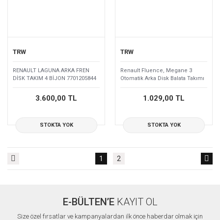
TRW
TRW
RENAULT LAGUNA ARKA FREN
Renault Fluence, Megane 3
DİSK TAKIM 4 BİJON 7701205844
Otomatik Arka Disk Balata Takımı
440603558R
3.600,00 TL
1.029,00 TL
STOKTA YOK
STOKTA YOK
1
2
E-BÜLTEN’E
KAYIT OL
Size özel fırsatlar ve kampanyalardan ilk önce haberdar olmak için