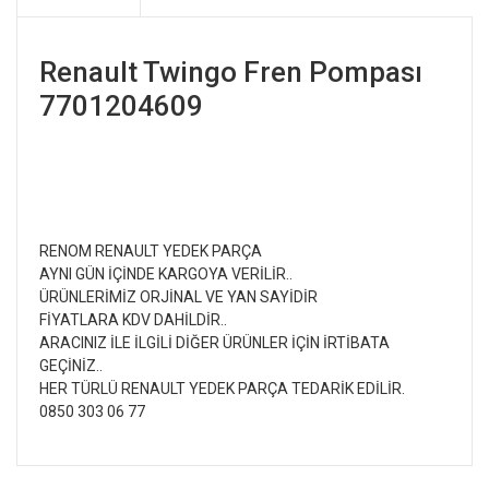
Renault Twingo Fren Pompası
7701204609
RENOM RENAULT YEDEK PARÇA
AYNI GÜN İÇİNDE KARGOYA VERİLİR..
ÜRÜNLERİMİZ ORJİNAL VE YAN SAYİDİR
FİYATLARA KDV DAHİLDİR..
ARACINIZ İLE İLGİLİ DİĞER ÜRÜNLER İÇİN İRTİBATA
GEÇİNİZ..
HER TÜRLÜ RENAULT YEDEK PARÇA TEDARİK EDİLİR.
0850 303 06 77
Bu ürünün fiyat bilgisi, resim, ürün açıklamalarında ve diğer