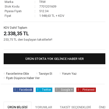
Marka
TRW
Stok Kodu
7701201609
Piyasa Fiyatı
512.34
Fiyat
1.948,63 TL + KDV
KDV Dahil Toplam
2.338,35 TL
253,75 TL den başlayan taksitlerle!!
ÜRÜN STOKTA YOK GELINCE HABER VER
Tavsiye Et
Yorum Yaz
Fiyatı Düşünce Haber Ver
Facebook
Twitter
Google +
Pinterest
ÜRÜN BILGISI
YORUMLAR
TAKSIT SEÇENEKLERI
ÖNERI