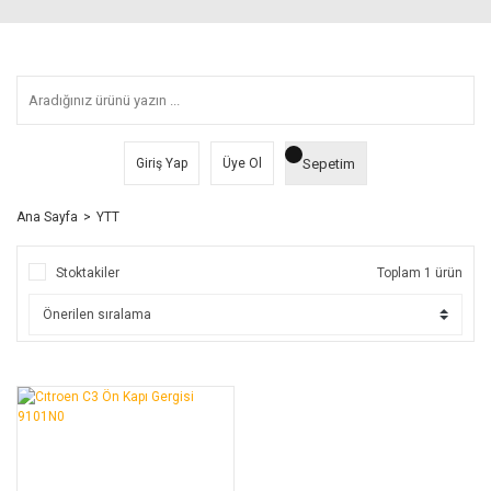
Sepetim
Giriş Yap
Üye Ol
Ana Sayfa
YTT
Stoktakiler
Toplam 1 ürün