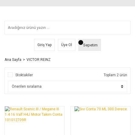
Sepetim
Giriş Yap
Üye Ol
Ana Sayfa
VICTOR REINZ
Stoktakiler
Toplam 2 ürün