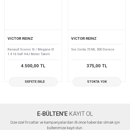
VICTOR REINZ
VICTOR REINZ
Renault Scenic III / Megane III
Sıvı Conta 70 ML 300 Derece
1.4 16 Valf H4J Motor Takım
Conta 101012709R
4.500,00 TL
375,00 TL
SEPETE EKLE
STOKTA YOK
E-BÜLTEN’E
KAYIT OL
Size özel fırsatlar ve kampanyalardan ilk önce haberdar olmak için
bültenimize kayıt olun.