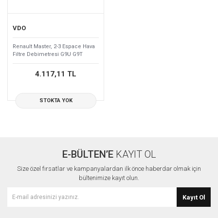
VDO
Renault Master, 2-3 Espace Hava
Filtre Debimetresi G9U G9T
7700314057
4.117,11 TL
STOKTA YOK
E-BÜLTEN’E
KAYIT OL
Size özel fırsatlar ve kampanyalardan ilk önce haberdar olmak için
bültenimize kayıt olun.
Kayıt Ol