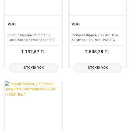
VDO
VDO
Renault Megane 2 Scenic 2
Peugeot Bipper/206/207 Hava
Lastik Basınç Sensörü Kaptörü
Akışmetre 1.4 Dizel 1920.GG
7701476662 407005578R
1.132,67 TL
2.505,28 TL
STOKTA YOK
STOKTA YOK