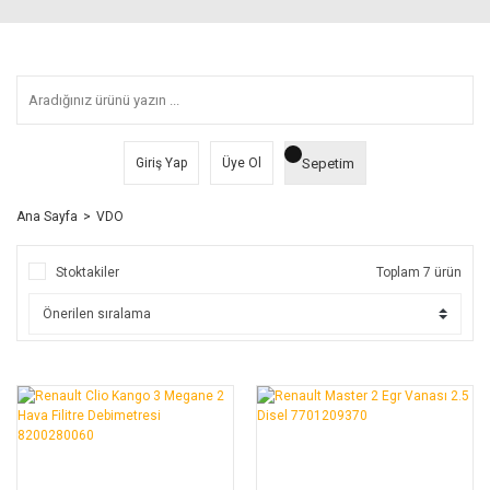
Sepetim
Giriş Yap
Üye Ol
Ana Sayfa
VDO
Stoktakiler
Toplam 7 ürün