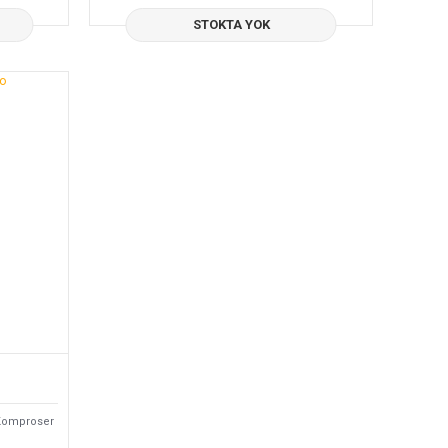
STOKTA YOK
 Komproser