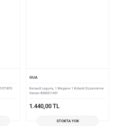
GUA
01071870
Renault Laguna, 1 Megane 1 Rölanti Düzenleme
Vanası 8200211431
1.440,00 TL
STOKTA YOK