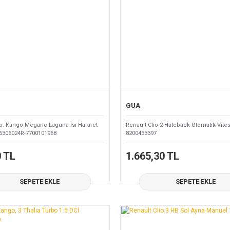
GUA
io. Kango Megane Laguna Isı Hararet
Renault Clio 2 Hatcback Otomatik Vites 
6306024R-7700101968
8200433397
0 TL
1.665,30 TL
SEPETE EKLE
SEPETE EKLE