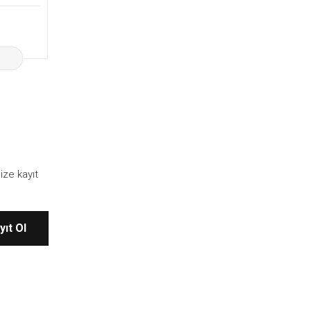
ize kayıt
yıt Ol