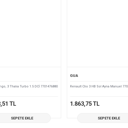
GUA
ngo, 3 Thalıa Turbo 1.5 DCİ 7701476880
Renault Clio 3 HB Sol Ayna Manuel 77
,51 TL
1.863,75 TL
SEPETE EKLE
SEPETE EKLE