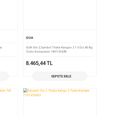
GUA
sı
GUA Clio 2,Symbol Thalia Kangoo 2 1.5 Dci 85 Bg
Turbo Komprasör 144113163R
8.465,44 TL
SEPETE EKLE