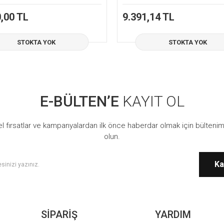
,00 TL
9.391,14 TL
STOKTA YOK
STOKTA YOK
E-BÜLTEN’E
KAYIT OL
l fırsatlar ve kampanyalardan ilk önce haberdar olmak için bültenim
olun.
Ka
SİPARİŞ
YARDIM