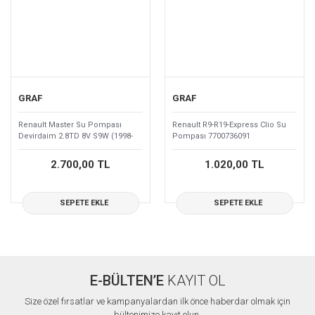
GRAF
GRAF
Renault Master Su Pompası
Renault R9-R19-Express Clio Su
Devirdaim 2.8TD 8V S9W (1998-
Pompası 7700736091
2002) 7701470880
2.700,00 TL
1.020,00 TL
SEPETE EKLE
SEPETE EKLE
E-BÜLTEN’E
KAYIT OL
Size özel fırsatlar ve kampanyalardan ilk önce haberdar olmak için
bültenimize kayıt olun.