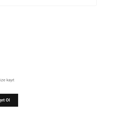
ize kayıt
yıt Ol