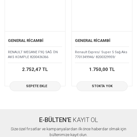
GENERAL RİCAMBİ
GENERAL RİCAMBİ
RENAULT MEGANE F9Q SAĞ ÖN
Renault Expres/ Super 5 Sağ Aks
AKS KOMPLE 8200436366
7701349946/ 8200329959/
7701351160
2.752,47 TL
1.750,00 TL
SEPETE EKLE
STOKTA YOK
E-BÜLTEN’E
KAYIT OL
Size özel fırsatlar ve kampanyalardan ilk önce haberdar olmak için
bültenimize kayıt olun.