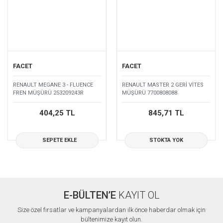
FACET
FACET
RENAULT MEGANE 3 - FLUENCE
RENAULT MASTER 2 GERİ VİTES
FREN MÜŞÜRÜ 253209243R
MÜŞÜRÜ 7700808088
404,25 TL
845,71 TL
SEPETE EKLE
STOKTA YOK
E-BÜLTEN’E
KAYIT OL
Size özel fırsatlar ve kampanyalardan ilk önce haberdar olmak için
bültenimize kayıt olun.