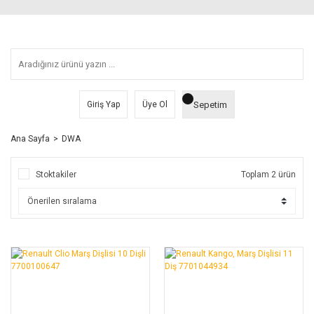
Sepetim
Giriş Yap
Üye Ol
Ana Sayfa
DWA
Stoktakiler
Toplam 2 ürün