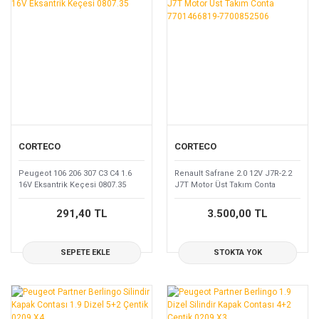
CORTECO
CORTECO
Peugeot 106 206 307 C3 C4 1.6
Renault Safrane 2.0 12V J7R-2.2
16V Eksantrik Keçesi 0807.35
J7T Motor Üst Takım Conta
7701466819-7700852506
291,40 TL
3.500,00 TL
SEPETE EKLE
STOKTA YOK