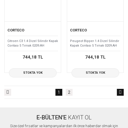
CORTECO
CORTECO
Cıtroen C3 1.4 Dizel Silindir Kapak
Peugeot Bipper 1.4 Dizel Silindir
Contası 5 Tırnak 0209.AH
Kapak Contası 5 Tırnak 0209.AH
744,18 TL
744,18 TL
STOKTA YOK
STOKTA YOK
1
2
E-BÜLTEN’E
KAYIT OL
Size özel fırsatlar ve kampanyalardan ilk önce haberdar olmak için