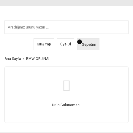
Sepetim
Giriş Yap
Üye Ol
Ana Sayfa
BMW ORJİNAL
Ürün Bulunamadı.