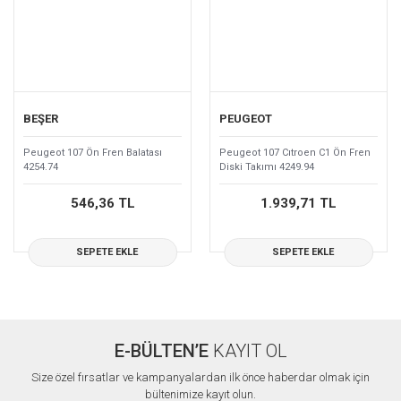
BEŞER
PEUGEOT
Peugeot 107 Ön Fren Balatası
Peugeot 107 Cıtroen C1 Ön Fren
4254.74
Diski Takımı 4249.94
546,36 TL
1.939,71 TL
SEPETE EKLE
SEPETE EKLE
E-BÜLTEN’E
KAYIT OL
Size özel fırsatlar ve kampanyalardan ilk önce haberdar olmak için
bültenimize kayıt olun.