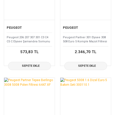
R 21
DS 4
BOXER
Ön Far
406
DS 5
KOLEOS
Oto Dış Aksesuar
607
TALISMAN
PEUGEOT
PEUGEOT
Oto Elektrik
205
CAPTURE
Peugeot 206 207 307 301 C3 C4
Peugeot Partner 301 Elysee 308
Oto İç Aksesuar
C5 C Elysee Şamandıra Somunu
508 Euro 5 Komple Mazot Filtresi
405
KADJAR
1531.30
1.6 Dizel 1901.97
Röle
573,83 TL
2.346,70 TL
807
R25
Sensör
EXPERT
AUSTRAL
SEPETE EKLE
SEPETE EKLE
Sigorta
RCZ
TALİANT
Silecek
301
Tahrik Kayışları &
106
Kitler
Tepe Lambası