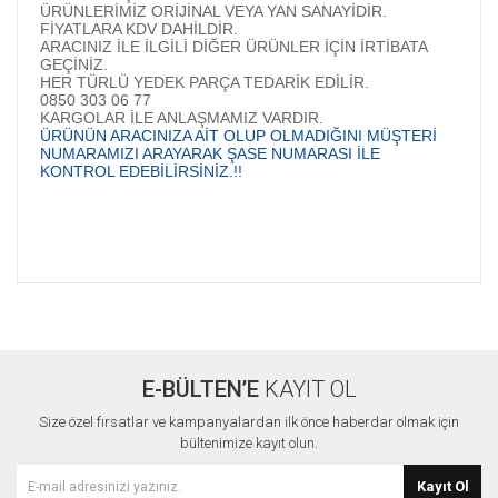
ÜRÜNLERİMİZ ORİJİNAL VEYA YAN SANAYİDİR.
FİYATLARA KDV DAHİLDİR.
ARACINIZ İLE İLGİLİ DİĞER ÜRÜNLER İÇİN İRTİBATA
GEÇİNİZ.
HER TÜRLÜ YEDEK PARÇA TEDARİK EDİLİR.
0850 303 06 77
KARGOLAR İLE ANLAŞMAMIZ VARDIR.
ÜRÜNÜN ARACINIZA AİT OLUP OLMADIĞINI MÜŞTERİ
NUMARAMIZI ARAYARAK ŞASE NUMARASI İLE
KONTROL EDEBİLİRSİNİZ.!!
Bu ürünün fiyat bilgisi, resim, ürün açıklamalarında ve diğer
konularda yetersiz gördüğünüz noktaları öneri formunu
Bu ürüne ilk yorumu siz yapın!
kullanarak tarafımıza iletebilirsiniz.
Görüş ve önerileriniz için teşekkür ederiz.
E-BÜLTEN’E
KAYIT OL
Yorum Yaz
Ürün resmi kalitesiz, bozuk veya görüntülenemiyor.
Size özel fırsatlar ve kampanyalardan ilk önce haberdar olmak için
Ürün açıklamasında eksik bilgiler bulunuyor.
bültenimize kayıt olun.
Ürün bilgilerinde hatalar bulunuyor.
Kayıt Ol