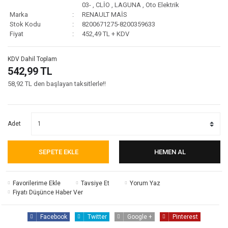
03-
,
CLİO
,
LAGUNA
,
Oto Elektrik
Marka
RENAULT MAİS
Stok Kodu
8200671275-8200359633
Fiyat
452,49 TL + KDV
KDV Dahil Toplam
542,99 TL
58,92 TL den başlayan taksitlerle!!
Adet
SEPETE EKLE
HEMEN AL
Tavsiye Et
Yorum Yaz
Fiyatı Düşünce Haber Ver
Facebook
Twitter
Google +
Pinterest