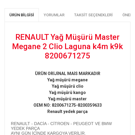
ÜRÜN BILGISI
YORUMLAR
TAKSIT SEÇENEKLERI
ÖNERI
RENAULT Yağ Müşürü Master
Megane 2 Clio Laguna k4m k9k
8200671275
ÜRÜN ORİJİNAL MAİS MARKADIR
Yağ müşürü megane
Yağ müşürü clio
Yağ müşürü kango
Yağ müşürü master
OEM NO: 8200671275-8200359633
Renault yedek parça
RENAULT - DACİA - CİTROEN - PEUGEOT VE BMW
YEDEK PARÇA
AYNI GÜN İÇİNDE KARGOYA VERİLİR.