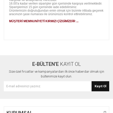
16.00'a kadar verilen siparişler gün içerisinde kargoya verilmektedir.
Siparişlerinizi 15 gün içerisinde iade edebilirsiniz.
Ürünlerinizin doğruluğundan emin olmak için bizimle irtibata geçerek
aracınızın şase numarası ile ürününüzü kontrol ettirebilirsiniz.
MÜŞTERİ MEMNUNİYETİ KIRMIZI ÇİZGİMİZDİR ...
Bu ürünün fiyat bilgisi, resim, ürün açıklamalarında ve diğer
konularda yetersiz gördüğünüz noktaları öneri formunu
Bu ürüne ilk yorumu siz yapın!
kullanarak tarafımıza iletebilirsiniz.
Görüş ve önerileriniz için teşekkür ederiz.
E-BÜLTEN’E
KAYIT OL
Yorum Yaz
Ürün resmi kalitesiz, bozuk veya görüntülenemiyor.
Size özel fırsatlar ve kampanyalardan ilk önce haberdar olmak için
Ürün açıklamasında eksik bilgiler bulunuyor.
bültenimize kayıt olun.
Ürün bilgilerinde hatalar bulunuyor.
Kayıt Ol
Ürün fiyatı diğer sitelerden daha pahalı.
Bu ürüne benzer farklı alternatifler olmalı.
KURUMSAL