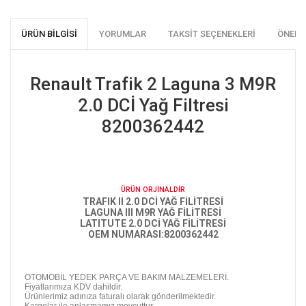
ÜRÜN BILGISI
YORUMLAR
TAKSIT SEÇENEKLERI
ÖNERI
Renault Trafik 2 Laguna 3 M9R
2.0 DCİ Yağ Filtresi
8200362442
ÜRÜN ORJİNALDİR
TRAFIK II 2.0 DCİ YAĞ FİLİTRESİ
LAGUNA III M9R YAĞ FİLİTRESİ
LATITUTE 2.0 DCİ YAĞ FİLİTRESİ
OEM NUMARASI:8200362442
OTOMOBİL YEDEK PARÇA VE BAKIM MALZEMELERİ.
Fiyatlarımıza KDV dahildir.
Ürünlerimiz adınıza faturalı olarak gönderilmektedir.
Kargolar ile anlaşmamız mevcuttur.