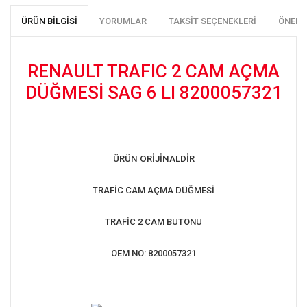
ÜRÜN BILGISI
YORUMLAR
TAKSIT SEÇENEKLERI
ÖNERI
RENAULT TRAFIC 2 CAM AÇMA
DÜĞMESİ SAG 6 LI 8200057321
ÜRÜN ORİJİNALDİR
TRAFİC CAM AÇMA DÜĞMESİ
TRAFİC 2 CAM BUTONU
OEM NO: 8200057321