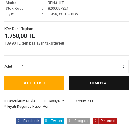
R 21
DS 4
BOXER
Marka
RENAULT
Stok Kodu
8200057321
Ön Far
Fiyat
1.458,33 TL + KDV
406
DS 5
KOLEOS
Oto Dış Aksesuar
607
TALISMAN
KDV Dahil Toplam
Oto Elektrik
1.750,00 TL
205
CAPTURE
189,90 TL den başlayan taksitlerle!!
Oto İç Aksesuar
405
KADJAR
Röle
807
R25
Adet
Sensör
EXPERT
AUSTRAL
SEPETE EKLE
HEMEN AL
Sigorta
RCZ
TALİANT
Silecek
301
Tavsiye Et
Yorum Yaz
Fiyatı Düşünce Haber Ver
Tahrik Kayışları &
106
Kitler
Facebook
Twitter
Google +
Pinterest
Tepe Lambası