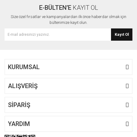
E-BÜLTEN’E
KAYIT OL
Yorum Yaz
Ürün resmi kalitesiz, bozuk veya görüntülenemiyor.
Size özel fırsatlar ve kampanyalardan ilk önce haberdar olmak için
Ürün açıklamasında eksik bilgiler bulunuyor.
bültenimize kayıt olun.
Ürün bilgilerinde hatalar bulunuyor.
Kayıt Ol
Ürün fiyatı diğer sitelerden daha pahalı.
Bu ürüne benzer farklı alternatifler olmalı.
KURUMSAL
ALIŞVERİŞ
Gönder
SİPARİŞ
YARDIM