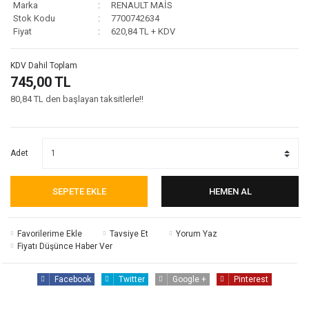
Marka
RENAULT MAİS
Stok Kodu
7700742634
Fiyat
620,84 TL + KDV
KDV Dahil Toplam
745,00 TL
80,84 TL den başlayan taksitlerle!!
Adet
SEPETE EKLE
HEMEN AL
Tavsiye Et
Yorum Yaz
Fiyatı Düşünce Haber Ver
Facebook
Twitter
Google +
Pinterest