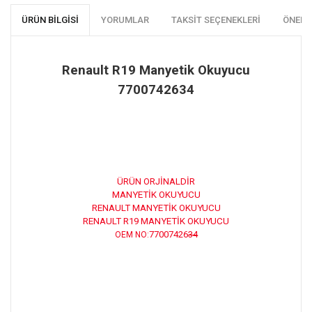
ÜRÜN BILGISI
YORUMLAR
TAKSIT SEÇENEKLERI
ÖNERI
Renault R19 Manyetik Okuyucu
7700742634
ÜRÜN ORJİNALDİR
MANYETİK OKUYUCU
RENAULT MANYETİK OKUYUCU
RENAULT R19 MANYETİK OKUYUCU
77007426
34
OEM NO: