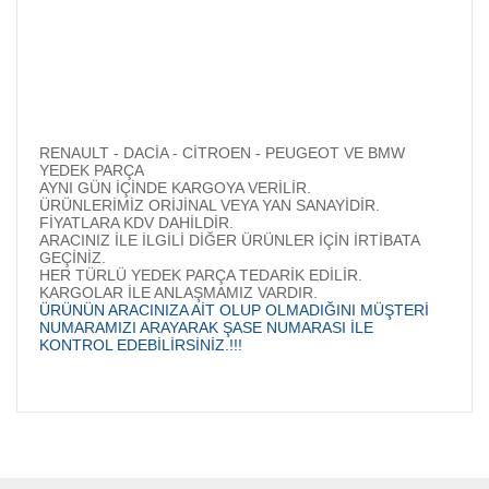
RENAULT - DACİA - CİTROEN - PEUGEOT VE BMW
YEDEK PARÇA
AYNI GÜN İÇİNDE KARGOYA VERİLİR.
ÜRÜNLERİMİZ ORİJİNAL VEYA YAN SANAYİDİR.
FİYATLARA KDV DAHİLDİR.
ARACINIZ İLE İLGİLİ DİĞER ÜRÜNLER İÇİN İRTİBATA
GEÇİNİZ.
HER TÜRLÜ YEDEK PARÇA TEDARİK EDİLİR.
KARGOLAR İLE ANLAŞMAMIZ VARDIR.
ÜRÜNÜN ARACINIZA AİT OLUP OLMADIĞINI MÜŞTERİ
NUMARAMIZI ARAYARAK ŞASE NUMARASI İLE
KONTROL EDEBİLİRSİNİZ.!!!
Bu ürünün fiyat bilgisi, resim, ürün açıklamalarında ve diğer
konularda yetersiz gördüğünüz noktaları öneri formunu
Bu ürüne ilk yorumu siz yapın!
kullanarak tarafımıza iletebilirsiniz.
Görüş ve önerileriniz için teşekkür ederiz.