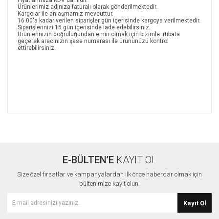
Fiyatlarımıza KDV dahildir.
Ürünlerimiz adınıza faturalı olarak gönderilmektedir.
Kargolar ile anlaşmamız mevcuttur.
16.00'a kadar verilen siparişler gün içerisinde kargoya verilmektedir.
Siparişlerinizi 15 gün içerisinde iade edebilirsiniz.
Ürünlerinizin doğruluğundan emin olmak için bizimle irtibata
geçerek aracınızın şase numarası ile ürününüzü kontrol
ettirebilirsiniz.
Bu ürünün fiyat bilgisi, resim, ürün açıklamalarında ve diğer
konularda yetersiz gördüğünüz noktaları öneri formunu
Bu ürüne ilk yorumu siz yapın!
kullanarak tarafımıza iletebilirsiniz.
Görüş ve önerileriniz için teşekkür ederiz.
E-BÜLTEN’E
KAYIT OL
Yorum Yaz
Ürün resmi kalitesiz, bozuk veya görüntülenemiyor.
Size özel fırsatlar ve kampanyalardan ilk önce haberdar olmak için
Ürün açıklamasında eksik bilgiler bulunuyor.
bültenimize kayıt olun.
Ürün bilgilerinde hatalar bulunuyor.
Kayıt Ol
Ürün fiyatı diğer sitelerden daha pahalı.