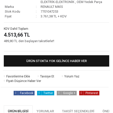
ELEKTRİK-ELEKTRONİK
,
OEM Yedek Parça
Marka
RENAULT MAİS
Stok Kodu
7701047253
Fiyat
3.761,38 TL + KDV
KDV Dahil Toplam
4.513,66 TL
489,80 TL den başlayan taksitlerle!!
ÜRÜN STOKTA YOK GELINCE HABER VER
Tavsiye Et
Yorum Yaz
Fiyatı Düşünce Haber Ver
Facebook
Twitter
Google +
Pinterest
ÜRÜN BILGISI
YORUMLAR
TAKSIT SEÇENEKLERI
ÖNERI