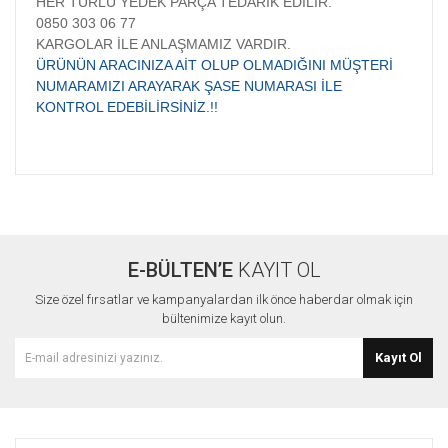
HER TÜRLÜ YEDEK PARÇA TEDARİK EDİLİR.
0850 303 06 77
KARGOLAR İLE ANLAŞMAMIZ VARDIR.
ÜRÜNÜN ARACINIZA AİT OLUP OLMADIĞINI MÜŞTERİ
NUMARAMIZI ARAYARAK ŞASE NUMARASI İLE
KONTROL EDEBİLİRSİNİZ.!!
Bu ürünün fiyat bilgisi, resim, ürün açıklamalarında ve diğer
konularda yetersiz gördüğünüz noktaları öneri formunu
Bu ürüne ilk yorumu siz yapın!
kullanarak tarafımıza iletebilirsiniz.
Görüş ve önerileriniz için teşekkür ederiz.
E-BÜLTEN’E
KAYIT OL
Yorum Yaz
Ürün resmi kalitesiz, bozuk veya görüntülenemiyor.
Size özel fırsatlar ve kampanyalardan ilk önce haberdar olmak için
Ürün açıklamasında eksik bilgiler bulunuyor.
bültenimize kayıt olun.
Ürün bilgilerinde hatalar bulunuyor.
Kayıt Ol
Ürün fiyatı diğer sitelerden daha pahalı.
Bu ürüne benzer farklı alternatifler olmalı.