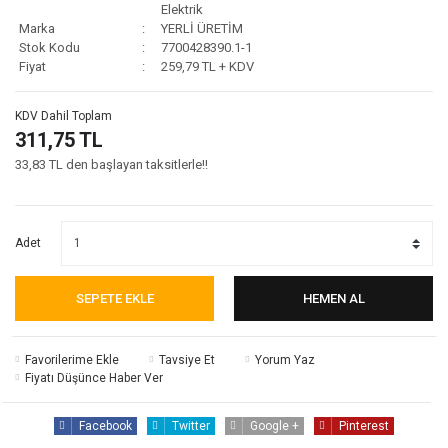
Elektrik
Marka
YERLİ ÜRETİM
Stok Kodu
7700428390.1-1
Fiyat
259,79 TL + KDV
KDV Dahil Toplam
311,75 TL
33,83 TL den başlayan taksitlerle!!
Adet
SEPETE EKLE
HEMEN AL
Tavsiye Et
Yorum Yaz
Fiyatı Düşünce Haber Ver
Facebook
Twitter
Google +
Pinterest