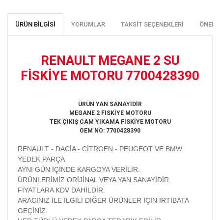
ÜRÜN BILGISI
YORUMLAR
TAKSIT SEÇENEKLERI
ÖNERI
RENAULT MEGANE 2 SU
FİSKİYE MOTORU 7700428390
ÜRÜN YAN SANAYİDİR
MEGANE 2 FISKİYE MOTORU
TEK ÇIKIŞ CAM YIKAMA FISKİYE MOTORU
OEM NO: 7700428390
RENAULT - DACİA - CİTROEN - PEUGEOT VE BMW
YEDEK PARÇA
AYNI GÜN İÇİNDE KARGOYA VERİLİR.
ÜRÜNLERİMİZ ORİJİNAL VEYA YAN SANAYİDİR.
FİYATLARA KDV DAHİLDİR.
ARACINIZ İLE İLGİLİ DİĞER ÜRÜNLER İÇİN İRTİBATA
GEÇİNİZ.