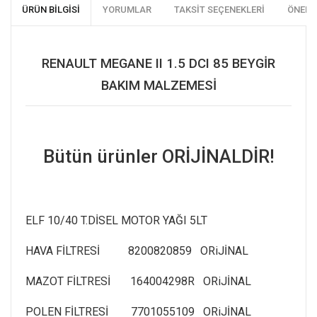
ÜRÜN BILGISI
YORUMLAR
TAKSIT SEÇENEKLERI
ÖNERI
RENAULT MEGANE II 1.5 DCI 85 BEYGİR
BAKIM MALZEMESİ
Bütün ürünler ORİJİNALDİR!
ELF 10/40 T.DİSEL MOTOR YAĞI 5LT
HAVA FİLTRESİ 8200820859 ORiJİNAL
MAZOT FİLTRESİ 164004298R ORiJİNAL
POLEN FİLTRESİ 7701055109 ORiJİNAL