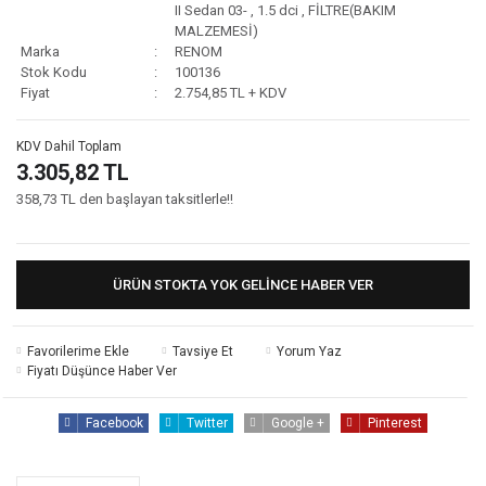
II Sedan 03-
,
1.5 dci
,
FİLTRE(BAKIM
MALZEMESİ)
Marka
RENOM
Stok Kodu
100136
Fiyat
2.754,85 TL + KDV
KDV Dahil Toplam
3.305,82 TL
358,73 TL den başlayan taksitlerle!!
ÜRÜN STOKTA YOK GELINCE HABER VER
Tavsiye Et
Yorum Yaz
Fiyatı Düşünce Haber Ver
Facebook
Twitter
Google +
Pinterest