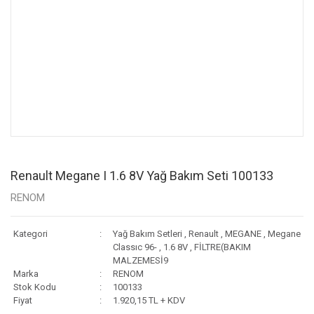
Renault Megane I 1.6 8V Yağ Bakım Seti 100133
RENOM
Kategori
Yağ Bakım Setleri
,
Renault
,
MEGANE
,
Megane
Classıc 96-
,
1.6 8V
,
FİLTRE(BAKIM
MALZEMESİ9
Marka
RENOM
Stok Kodu
100133
Fiyat
1.920,15 TL + KDV