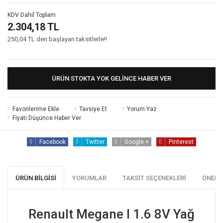
KDV Dahil Toplam
2.304,18 TL
250,04 TL den başlayan taksitlerle!!
ÜRÜN STOKTA YOK GELINCE HABER VER
Tavsiye Et
Yorum Yaz
Fiyatı Düşünce Haber Ver
Facebook
Twitter
Google +
Pinterest
ÜRÜN BILGISI
YORUMLAR
TAKSIT SEÇENEKLERI
ÖNERI
Renault Megane I 1.6 8V Yağ