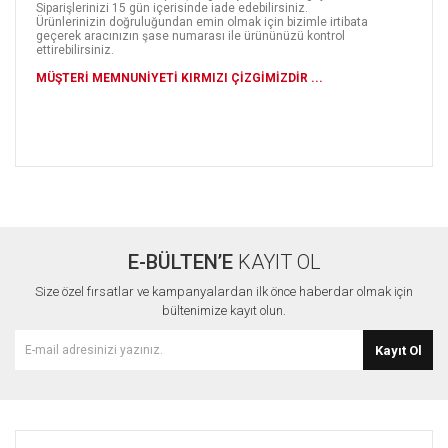
Siparişlerinizi 15 gün içerisinde iade edebilirsiniz.
Ürünlerinizin doğruluğundan emin olmak için bizimle irtibata
geçerek aracınızın şase numarası ile ürününüzü kontrol
ettirebilirsiniz.
MÜŞTERİ MEMNUNİYETİ KIRMIZI ÇİZGİMİZDİR ...
Bu ürünün fiyat bilgisi, resim, ürün açıklamalarında ve diğer
konularda yetersiz gördüğünüz noktaları öneri formunu
Bu ürüne ilk yorumu siz yapın!
kullanarak tarafımıza iletebilirsiniz.
Görüş ve önerileriniz için teşekkür ederiz.
E-BÜLTEN’E
KAYIT OL
Yorum Yaz
Ürün resmi kalitesiz, bozuk veya görüntülenemiyor.
Size özel fırsatlar ve kampanyalardan ilk önce haberdar olmak için
Ürün açıklamasında eksik bilgiler bulunuyor.
bültenimize kayıt olun.
Ürün bilgilerinde hatalar bulunuyor.
Kayıt Ol
Ürün fiyatı diğer sitelerden daha pahalı.
Bu ürüne benzer farklı alternatifler olmalı.