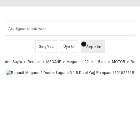
Sepetim
Giriş Yap
Üye Ol
Ana Sayfa
Renault
MEGANE
Megane II 02-
1.5 dci
MOTOR
Rena