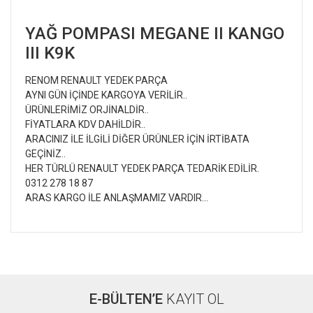
YAĞ POMPASI MEGANE II KANGO
III K9K
RENOM RENAULT YEDEK PARÇA
AYNI GÜN İÇİNDE KARGOYA VERİLİR..
ÜRÜNLERİMİZ ORJİNALDİR..
FİYATLARA KDV DAHİLDİR..
ARACINIZ İLE İLGİLİ DİĞER ÜRÜNLER İÇİN İRTİBATA
GEÇİNİZ..
HER TÜRLÜ RENAULT YEDEK PARÇA TEDARİK EDİLİR.
0312 278 18 87
ARAS KARGO İLE ANLAŞMAMIZ VARDIR...
Bu ürünün fiyat bilgisi, resim, ürün açıklamalarında ve diğer
konularda yetersiz gördüğünüz noktaları öneri formunu
Bu ürüne ilk yorumu siz yapın!
kullanarak tarafımıza iletebilirsiniz.
Görüş ve önerileriniz için teşekkür ederiz.
E-BÜLTEN’E
KAYIT OL
Yorum Yaz
Ürün resmi kalitesiz, bozuk veya görüntülenemiyor.