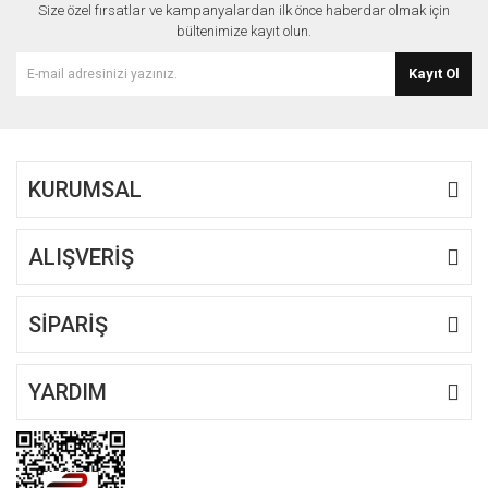
Size özel fırsatlar ve kampanyalardan ilk önce haberdar olmak için
Ürün açıklamasında eksik bilgiler bulunuyor.
bültenimize kayıt olun.
Ürün bilgilerinde hatalar bulunuyor.
Kayıt Ol
Ürün fiyatı diğer sitelerden daha pahalı.
Bu ürüne benzer farklı alternatifler olmalı.
KURUMSAL
ALIŞVERİŞ
Gönder
SİPARİŞ
YARDIM