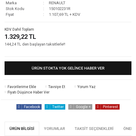
Marka
RENAULT
Stok Kodu
150102231R
Fiyat
1.107,69 TL + KDV
KDV Dahil Toplam
1.329,22 TL
144,24 TL den başlayan taksitlerle!!
ÜRÜN STOKTA YOK GELINCE HABER VER
Tavsiye Et
Yorum Yaz
Fiyatı Düşünce Haber Ver
Facebook
Twitter
Google +
Pinterest
ÜRÜN BILGISI
YORUMLAR
TAKSIT SEÇENEKLERI
ÖNERI