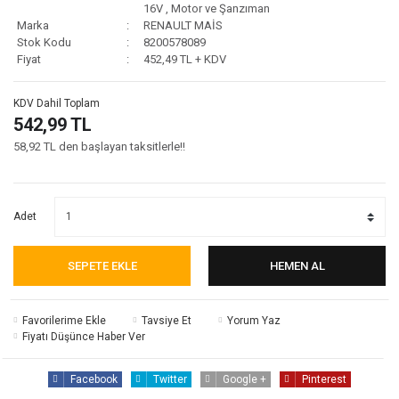
16V
,
Motor ve Şanzıman
Marka
RENAULT MAİS
Stok Kodu
8200578089
Fiyat
452,49 TL + KDV
KDV Dahil Toplam
542,99 TL
58,92 TL den başlayan taksitlerle!!
Adet
SEPETE EKLE
HEMEN AL
Tavsiye Et
Yorum Yaz
Fiyatı Düşünce Haber Ver
Facebook
Twitter
Google +
Pinterest