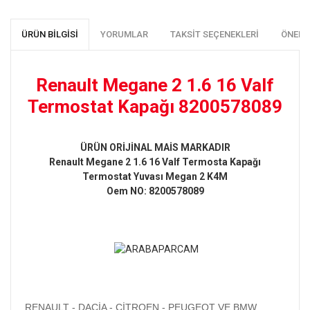
ÜRÜN BILGISI
YORUMLAR
TAKSIT SEÇENEKLERI
ÖNERI
Renault Megane 2 1.6 16 Valf
Termostat Kapağı 8200578089
ÜRÜN ORİJİNAL MAİS MARKADIR
Renault Megane 2 1.6 16 Valf Termosta Kapağı
Termostat Yuvası Megan 2 K4M
Oem NO:
8200578089
RENAULT - DACİA - CİTROEN - PEUGEOT VE BMW