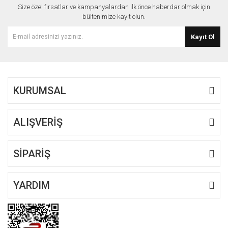
Size özel fırsatlar ve kampanyalardan ilk önce haberdar olmak için
Ürün açıklamasında eksik bilgiler bulunuyor.
bültenimize kayıt olun.
Ürün bilgilerinde hatalar bulunuyor.
Kayıt Ol
Ürün fiyatı diğer sitelerden daha pahalı.
Bu ürüne benzer farklı alternatifler olmalı.
KURUMSAL
ALIŞVERİŞ
Gönder
SİPARİŞ
YARDIM