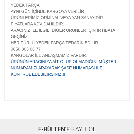
YEDEK PARÇA
AYNI GÜN İÇİNDE KARGOYA VERİLİR.
ÜRÜNLERİMİZ ORİJİNAL VEYA YAN SANAYİDİR.
FİYATLARA KDV DAHİLDİR.
ARACINIZ İLE İLGİLİ DİĞER ÜRÜNLER İÇİN İRTİBATA
GEÇİNİZ.
HER TÜRLÜ YEDEK PARÇA TEDARİK EDİLİR.
0850 303 06 77
KARGOLAR İLE ANLAŞMAMIZ VARDIR.
ÜRÜNÜN ARACINIZA AİT OLUP OLMADIĞINI MÜŞTERİ
NUMARAMIZI ARAYARAK ŞASE NUMARASI İLE
KONTROL EDEBİLİRSİNİZ.!!
Bu ürünün fiyat bilgisi, resim, ürün açıklamalarında ve diğer
konularda yetersiz gördüğünüz noktaları öneri formunu
Bu ürüne ilk yorumu siz yapın!
kullanarak tarafımıza iletebilirsiniz.
Görüş ve önerileriniz için teşekkür ederiz.
E-BÜLTEN’E
KAYIT OL
Yorum Yaz
Ürün resmi kalitesiz, bozuk veya görüntülenemiyor.