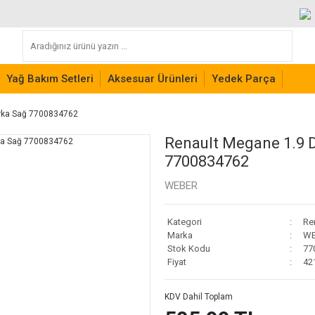
Yağ Bakım Setleri
Aksesuar Ürünleri
Yedek Parça
Arka Sağ 7700834762
Renault Megane 1.9 D
7700834762
WEBER
Kategori
Re
Marka
WE
Stok Kodu
77
Fiyat
42
KDV Dahil Toplam