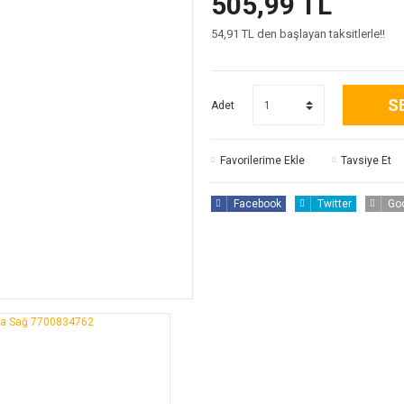
505,99 TL
54,91 TL den başlayan taksitlerle!!
S
Adet
Tavsiye Et
Facebook
Twitter
Go