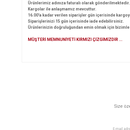
Ürünlerimiz adınıza faturalı olarak gönderilmektedir
Kargolar ile anlaşmamız mevcuttur.
16.00'a kadar verilen siparişler gün içerisinde kargoy
Siparişlerinizi 15 gün içerisinde iade edebilirsiniz.
Ürünlerinizin doğruluğundan emin olmak için bizimle i
MÜŞTERİ MEMNUNİYETİ KIRMIZI ÇİZGİMİZDİR ...
Bu ürünün fiyat bilgisi, resim, ürün açıklamalarında ve diğer
Görüş ve önerileriniz için teşekkür ederiz.
Ürün resmi kalitesiz, bozuk veya görüntülenemiyor.
Ürün açıklamasında eksik bilgiler bulunuyor.
Ürün bilgilerinde hatalar bulunuyor.
Size öze
Ürün fiyatı diğer sitelerden daha pahalı.
Bu ürüne benzer farklı alternatifler olmalı.