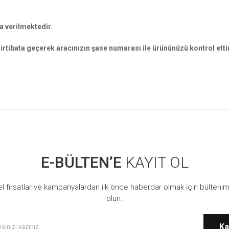
.
a verilmektedir.
rtibata geçerek aracınızın şase numarası ile ürününüzü kontrol ettir
 konularda yetersiz gördüğünüz noktaları öneri formunu kullanarak tarafımıza ilet
Bu ürüne ilk yorumu siz yapın!
E-BÜLTEN’E
KAYIT OL
Yorum Yaz
l fırsatlar ve kampanyalardan ilk önce haberdar olmak için bültenim
olun.
Ka