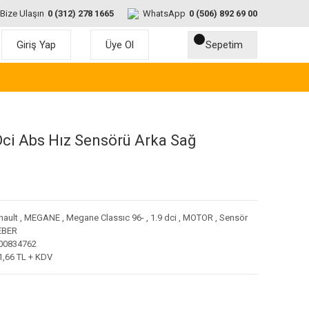
Bize Ulaşın
0 (312) 278 1665
WhatsApp
0 (506) 892 69 00
Giriş Yap
Üye Ol
Sepetim
ci Abs Hız Sensörü Arka Sağ
nault
,
MEGANE
,
Megane Classıc 96-
,
1.9 dci
,
MOTOR
,
Sensör
BER
00834762
1,66 TL + KDV