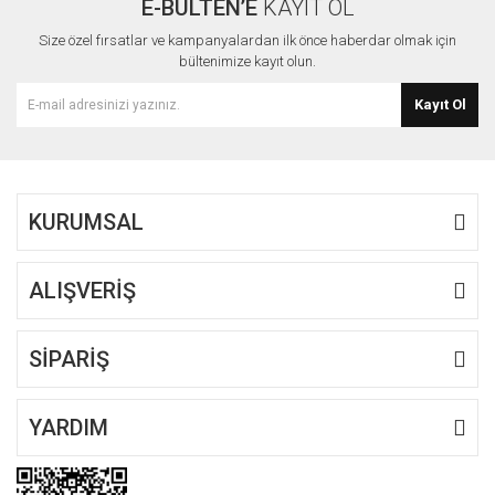
E-BÜLTEN’E
KAYIT OL
Yorum Yaz
Ürün resmi kalitesiz, bozuk veya görüntülenemiyor.
Size özel fırsatlar ve kampanyalardan ilk önce haberdar olmak için
Ürün açıklamasında eksik bilgiler bulunuyor.
bültenimize kayıt olun.
Ürün bilgilerinde hatalar bulunuyor.
Kayıt Ol
Ürün fiyatı diğer sitelerden daha pahalı.
Bu ürüne benzer farklı alternatifler olmalı.
KURUMSAL
ALIŞVERİŞ
Gönder
SİPARİŞ
YARDIM