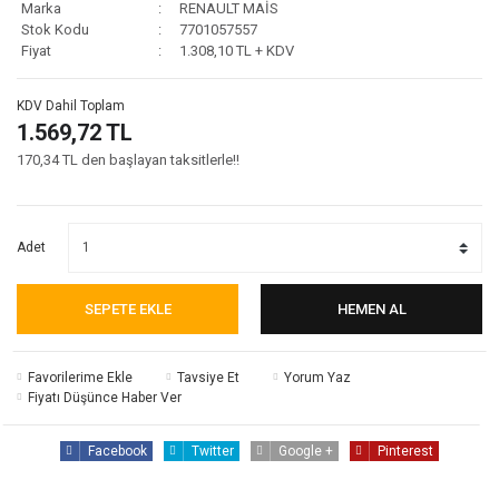
Marka
RENAULT MAİS
Stok Kodu
7701057557
Fiyat
1.308,10 TL + KDV
KDV Dahil Toplam
1.569,72 TL
170,34 TL den başlayan taksitlerle!!
Adet
SEPETE EKLE
HEMEN AL
Tavsiye Et
Yorum Yaz
Fiyatı Düşünce Haber Ver
Facebook
Twitter
Google +
Pinterest