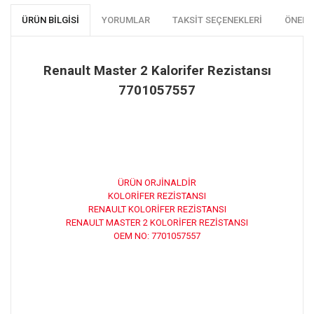
ÜRÜN BILGISI
YORUMLAR
TAKSIT SEÇENEKLERI
ÖNERI
Renault Master 2 Kalorifer Rezistansı
7701057557
ÜRÜN ORJİNALDİR
KOLORİFER REZİSTANSI
RENAULT KOLORİFER REZİSTANSI
RENAULT MASTER 2 KOLORİFER REZİSTANSI
OEM NO: 7701057557