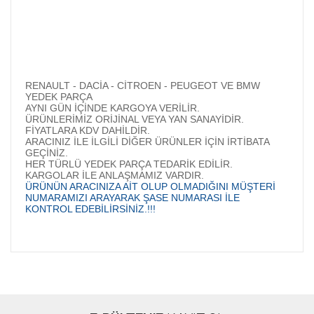
RENAULT - DACİA - CİTROEN - PEUGEOT VE BMW
YEDEK PARÇA
AYNI GÜN İÇİNDE KARGOYA VERİLİR.
ÜRÜNLERİMİZ ORİJİNAL VEYA YAN SANAYİDİR.
FİYATLARA KDV DAHİLDİR.
ARACINIZ İLE İLGİLİ DİĞER ÜRÜNLER İÇİN İRTİBATA
GEÇİNİZ.
HER TÜRLÜ YEDEK PARÇA TEDARİK EDİLİR.
KARGOLAR İLE ANLAŞMAMIZ VARDIR.
ÜRÜNÜN ARACINIZA AİT OLUP OLMADIĞINI MÜŞTERİ
NUMARAMIZI ARAYARAK ŞASE NUMARASI İLE
KONTROL EDEBİLİRSİNİZ.!!!
Bu ürünün fiyat bilgisi, resim, ürün açıklamalarında ve diğer
konularda yetersiz gördüğünüz noktaları öneri formunu
Bu ürüne ilk yorumu siz yapın!
kullanarak tarafımıza iletebilirsiniz.
Görüş ve önerileriniz için teşekkür ederiz.