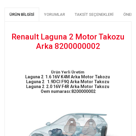
ÜRÜN BILGISI
YORUMLAR
TAKSIT SEÇENEKLERI
ÖNERI
Renault Laguna 2 Motor Takozu
Arka 8200000002
Ürün Yerli Üretim
Laguna 2 1.6 16V K4M Arka Motor Takozu
Laguna 2 1.9DCI F9Q Arka Motor Takozu
Laguna 2 2.0 16V F4R Arka Motor Takozu
Oem numarası:8200000002