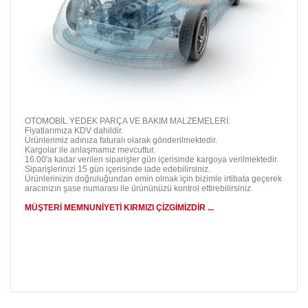
OTOMOBİL YEDEK PARÇA VE BAKIM MALZEMELERİ.
Fiyatlarımıza KDV dahildir.
Ürünlerimiz adınıza faturalı olarak gönderilmektedir.
Kargolar ile anlaşmamız mevcuttur.
16.00'a kadar verilen siparişler gün içerisinde kargoya verilmektedir.
Siparişlerinizi 15 gün içerisinde iade edebilirsiniz.
Ürünlerinizin doğruluğundan emin olmak için bizimle irtibata geçerek
aracınızın şase numarası ile ürününüzü kontrol ettirebilirsiniz.
MÜŞTERİ MEMNUNİYETİ KIRMIZI ÇİZGİMİZDİR ...
Bu ürünün fiyat bilgisi, resim, ürün açıklamalarında ve diğer
konularda yetersiz gördüğünüz noktaları öneri formunu