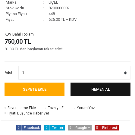
Marka
UÇEL
Stok Kodu
8200000002
Piyasa Fiyatı
448
Fiyat
625,00 TL + KDV
KDV Dahil Toplam
750,00 TL
81,39 TL den başlayan taksitlerle!!
Adet
SEPETE EKLE
HEMEN AL
Tavsiye Et
Yorum Yaz
Fiyatı Düşünce Haber Ver
Facebook
Twitter
Google +
Pinterest