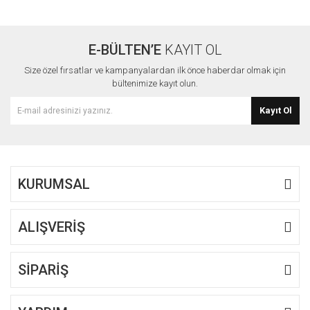
Bu ürüne ilk yorumu siz yapın!
kullanarak tarafımıza iletebilirsiniz.
Görüş ve önerileriniz için teşekkür ederiz.
E-BÜLTEN’E
KAYIT OL
Yorum Yaz
Ürün resmi kalitesiz, bozuk veya görüntülenemiyor.
Size özel fırsatlar ve kampanyalardan ilk önce haberdar olmak için
Ürün açıklamasında eksik bilgiler bulunuyor.
bültenimize kayıt olun.
Ürün bilgilerinde hatalar bulunuyor.
Kayıt Ol
Ürün fiyatı diğer sitelerden daha pahalı.
Bu ürüne benzer farklı alternatifler olmalı.
KURUMSAL
ALIŞVERİŞ
Gönder
SİPARİŞ