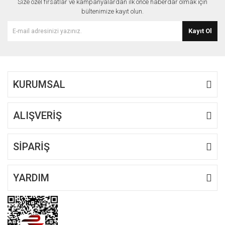
Size özel fırsatlar ve kampanyalardan ilk önce haberdar olmak için
Ürün açıklamasında eksik bilgiler bulunuyor.
bültenimize kayıt olun.
Ürün bilgilerinde hatalar bulunuyor.
Kayıt Ol
Ürün fiyatı diğer sitelerden daha pahalı.
Bu ürüne benzer farklı alternatifler olmalı.
KURUMSAL
ALIŞVERİŞ
Gönder
SİPARİŞ
YARDIM