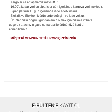
Kargolar ile anlaşmamız mevcuttur.
16.00'a kadar verilen siparişler gün içerisinde kargoya verilmektedir.
Siparişlerinizi 15 gün içerisinde iade edebilirsiniz.
Elektrik ve Elektronik ürünlerde değişim ve iade yoktur.
Ürünlerinizin doğruluğundan emin olmak için bizimle irtibata
geçerek aracınızın şase numarası ile ürününüzü kontrol
ettirebilirsiniz.
MÜŞTERİ MEMNUNİYETİ KIRMIZI ÇİZGİMİZDİR ...
Bu ürünün fiyat bilgisi, resim, ürün açıklamalarında ve diğer
konularda yetersiz gördüğünüz noktaları öneri formunu
Bu ürüne ilk yorumu siz yapın!
kullanarak tarafımıza iletebilirsiniz.
Görüş ve önerileriniz için teşekkür ederiz.
E-BÜLTEN’E
KAYIT OL
Yorum Yaz
Ürün resmi kalitesiz, bozuk veya görüntülenemiyor.