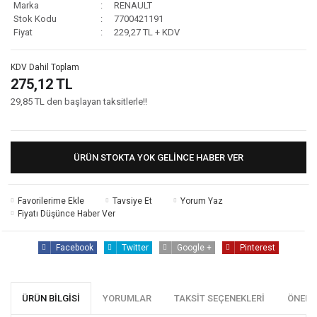
Marka
RENAULT
Stok Kodu
7700421191
Fiyat
229,27 TL + KDV
KDV Dahil Toplam
275,12 TL
29,85 TL den başlayan taksitlerle!!
ÜRÜN STOKTA YOK GELINCE HABER VER
Tavsiye Et
Yorum Yaz
Fiyatı Düşünce Haber Ver
Facebook
Twitter
Google +
Pinterest
ÜRÜN BILGISI
YORUMLAR
TAKSIT SEÇENEKLERI
ÖNERI