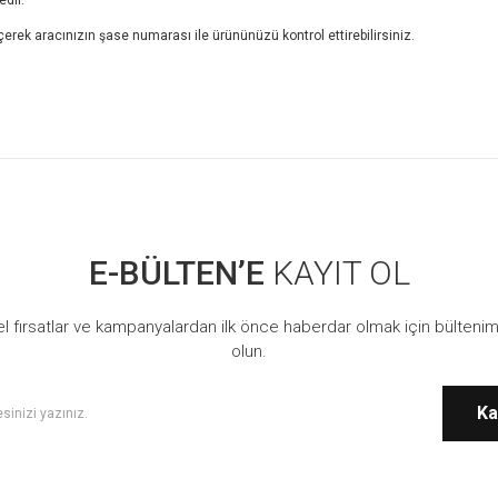
erek aracınızın şase numarası ile ürününüzü kontrol ettirebilirsiniz.
 konularda yetersiz gördüğünüz noktaları öneri formunu kullanarak tarafımıza ilet
Bu ürüne ilk yorumu siz yapın!
E-BÜLTEN’E
KAYIT OL
Yorum Yaz
l fırsatlar ve kampanyalardan ilk önce haberdar olmak için bültenim
olun.
Ka