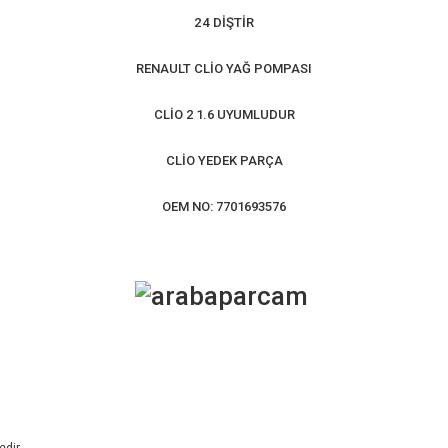
24 DİŞTİR
RENAULT CLİO YAĞ POMPASI
CLİO 2 1.6 UYUMLUDUR
CLİO YEDEK PARÇA
OEM NO: 7701693576
edir.