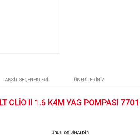
TAKSIT SEÇENEKLERI
ÖNERILERINIZ
T CLİO II 1.6 K4M YAG POMPASI 770
ÜRÜN ORİJİNALDİR