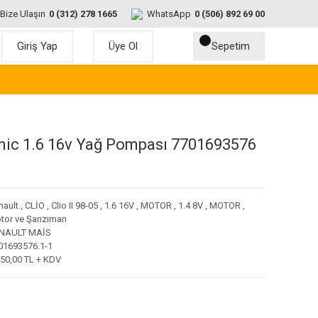
Bize Ulaşın
0 (312) 278 1665
WhatsApp
0 (506) 892 69 00
Giriş Yap
Üye Ol
Sepetim
nic 1.6 16v Yağ Pompası 7701693576
nault
,
CLİO
,
Clio II 98-05
,
1.6 16V
,
MOTOR
,
1.4 8V
,
MOTOR
,
tor ve Şanzıman
NAULT MAİS
01693576.1-1
750,00 TL + KDV