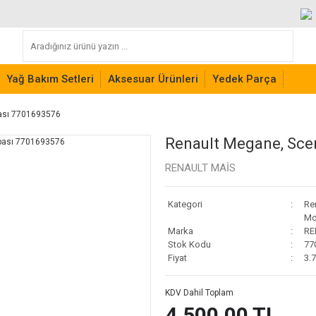
Yağ Bakım Setleri
Aksesuar Ürünleri
Yedek Parça
ası 7701693576
Renault Megane, Sce
RENAULT MAİS
Kategori
Re
Mo
Marka
RE
Stok Kodu
77
Fiyat
3.
KDV Dahil Toplam
4.500,00 TL