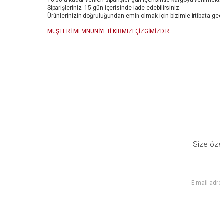
Siparişlerinizi 15 gün içerisinde iade edebilirsiniz.
Ürünlerinizin doğruluğundan emin olmak için bizimle irtibata geç
MÜŞTERİ MEMNUNİYETİ KIRMIZI ÇİZGİMİZDİR ...
Bu ürünün fiyat bilgisi, resim, ürün açıklamalarında ve diğer
Görüş ve önerileriniz için teşekkür ederiz.
Ürün resmi kalitesiz, bozuk veya görüntülenemiyor.
Ürün açıklamasında eksik bilgiler bulunuyor.
Ürün bilgilerinde hatalar bulunuyor.
Size öze
Ürün fiyatı diğer sitelerden daha pahalı.
Bu ürüne benzer farklı alternatifler olmalı.