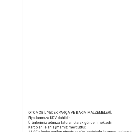
OTOMOBİL YEDEK PARÇA VE BAKIM MALZEMELERİ.
Fiyatlarımıza KDV dahildir.
Ürünlerimiz adınıza faturalı olarak gönderilmektedir.
Kargolar ile anlaşmamız mevcuttur.
16.00'a kadar verilen siparişler gün içerisinde kargoya verilmekt