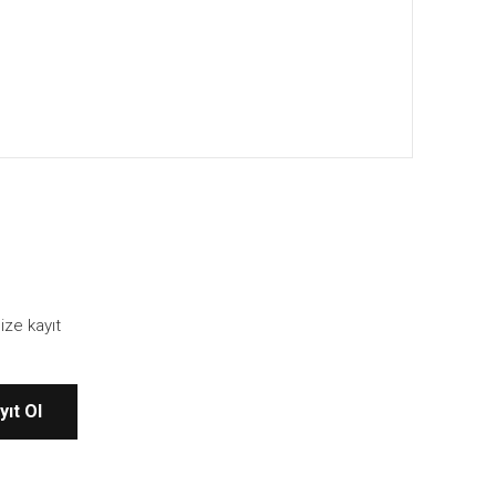
ebilirsiniz.
ize kayıt
yıt Ol