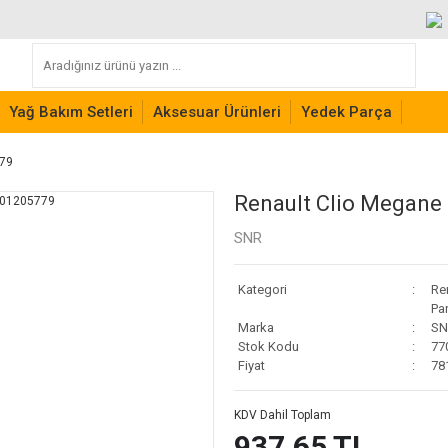
Yağ Bakım Setleri
Aksesuar Ürünleri
Yedek Parça
779
Renault Clio Megane
SNR
Kategori
Re
Pa
Marka
SN
Stok Kodu
77
Fiyat
78
KDV Dahil Toplam
937,65 TL