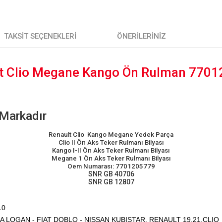
TAKSIT SEÇENEKLERI
ÖNERILERINIZ
t Clio Megane Kango Ön Rulman 770
adır
Renault Clio Kango Megane Yedek Parça
Clio II Ön Aks Teker Rulmanı Bilyası
Kango I-II Ön Aks Teker Rulmanı Bilyası
Megane 1 Ön Aks Teker Rulmanı Bilyası
Oem Numarası: 7701205779
SNR GB 40706
SNR GB 12807
10
IA LOGAN - FIAT DOBLO - NISSAN KUBISTAR, RENAULT 19,21,CLIO