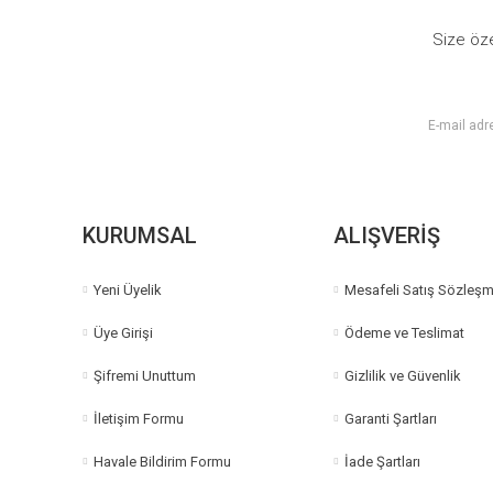
Ürün bilgilerinde hatalar bulunuyor.
Size öze
Ürün fiyatı diğer sitelerden daha pahalı.
Bu ürüne benzer farklı alternatifler olmalı.
KURUMSAL
ALIŞVERİŞ
Yeni Üyelik
Mesafeli Satış Sözleşm
Üye Girişi
Ödeme ve Teslimat
Şifremi Unuttum
Gizlilik ve Güvenlik
İletişim Formu
Garanti Şartları
Havale Bildirim Formu
İade Şartları