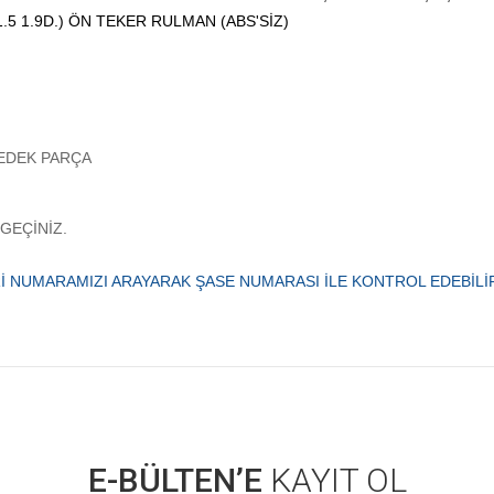
 / 1.5 1.9D.) ÖN TEKER RULMAN (ABS'SİZ)
BMW YEDEK PARÇA
 GEÇİNİZ.
 NUMARAMIZI ARAYARAK ŞASE NUMARASI İLE KONTROL EDEBİLİRS
 konularda yetersiz gördüğünüz noktaları öneri formunu kullanarak tarafımıza ilet
Bu ürüne ilk yorumu siz yapın!
E-BÜLTEN’E
KAYIT OL
Yorum Yaz