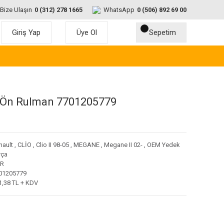
Bize Ulaşın
0 (312) 278 1665
WhatsApp
0 (506) 892 69 00
Giriş Yap
Üye Ol
Sepetim
 Ön Rulman 7701205779
nault
,
CLİO
,
Clio II 98-05
,
MEGANE
,
Megane II 02-
,
OEM Yedek
rça
R
01205779
1,38 TL + KDV