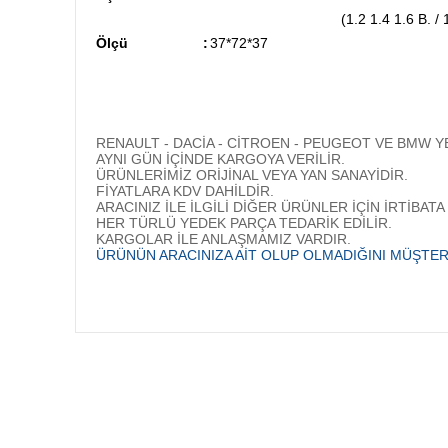
(1.2 1.4 1.6 B.
Ölçü
:
37*72*37
RENAULT - DACİA - CİTROEN - PEUGEOT VE 
AYNI GÜN İÇİNDE KARGOYA VERİLİR.
ÜRÜNLERİMİZ ORİJİNAL VEYA YAN SANAYİDİR.
FİYATLARA KDV DAHİLDİR.
ARACINIZ İLE İLGİLİ DİĞER ÜRÜNLER İÇİN İRTİBATA
HER TÜRLÜ YEDEK PARÇA TEDARİK EDİLİR.
KARGOLAR İLE ANLAŞMAMIZ VARDIR.
ÜRÜNÜN ARACINIZA AİT OLUP OLMADIĞINI MÜŞTERİ
Bu ürünün fiyat bilgisi, resim, ürün açıklamalarında ve diğer
Görüş ve önerileriniz için teşekkür ederiz.
Ürün resmi kalitesiz, bozuk veya görüntülenemiyor.
Ürün açıklamasında eksik bilgiler bulunuyor.