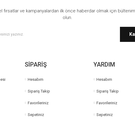
l fırsatlar ve kampanyalardan ilk önce haberdar olmak için bültenim
olun.
Ka
Gönder
SİPARİŞ
YARDIM
esi
Hesabım
Hesabım
Sipariş Takip
Sipariş Takip
Favorileriniz
Favorileriniz
Sepetiniz
Sepetiniz