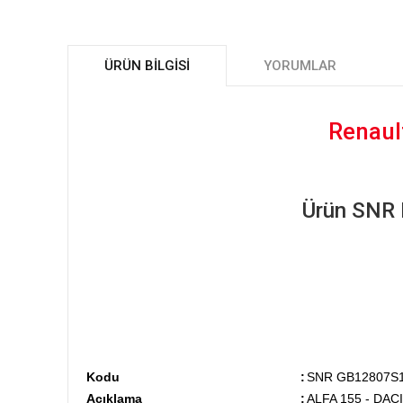
ÜRÜN BILGISI
YORUMLAR
Renaul
Ürün SNR Mark
Kodu
:
SNR GB12807S
Açıklama
:
ALFA 155 - DAC