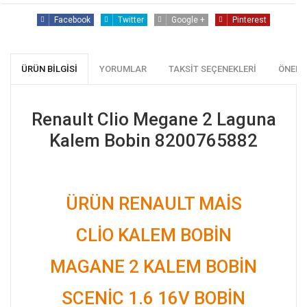
Facebook
Twitter
Google +
Pinterest
ÜRÜN BILGISI
YORUMLAR
TAKSIT SEÇENEKLERI
ÖNERI
Renault Clio Megane 2 Laguna
Kalem Bobin 8200765882
ÜRÜN RENAULT MAİS
CLİO KALEM BOBİN
MAGANE 2 KALEM BOBİN
SCENİC 1.6 16V BOBİN