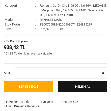
Kategori
Renault
,
CLİO
,
Clio II 98-05
,
1.6 16V
,
MEGANE
,
Megane II 02-
,
1.6 16V
,
SCENIC
,
Scenıc 99-
03
,
1.6 16V
,
Oto Elektrik
Marka
RENAULT MAİS
Stok Kodu
8200765882-8200568671-22433529R
Fiyat
782,02 TL + KDV
KDV Dahil Toplam
938,42 TL
101,83 TL den başlayan taksitlerle!!
Adet
SEPETE EKLE
HEMEN AL
Tavsiye Et
Yorum Yaz
Fiyatı Düşünce Haber Ver