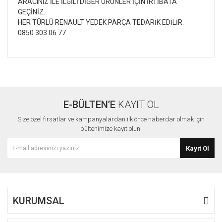
ARACINIZ İLE İLGİLİ DİĞER ÜRÜNLER İÇİN İRTİBATA
GEÇİNİZ..
HER TÜRLÜ RENAULT YEDEK PARÇA TEDARİK EDİLİR.
0850 303 06 77
Bu ürünün fiyat bilgisi, resim, ürün açıklamalarında ve diğer
konularda yetersiz gördüğünüz noktaları öneri formunu
Bu ürüne ilk yorumu siz yapın!
kullanarak tarafımıza iletebilirsiniz.
Görüş ve önerileriniz için teşekkür ederiz.
E-BÜLTEN’E
KAYIT OL
Yorum Yaz
Ürün resmi kalitesiz, bozuk veya görüntülenemiyor.
Size özel fırsatlar ve kampanyalardan ilk önce haberdar olmak için
Ürün açıklamasında eksik bilgiler bulunuyor.
bültenimize kayıt olun.
Ürün bilgilerinde hatalar bulunuyor.
Kayıt Ol
Ürün fiyatı diğer sitelerden daha pahalı.
Bu ürüne benzer farklı alternatifler olmalı.
KURUMSAL