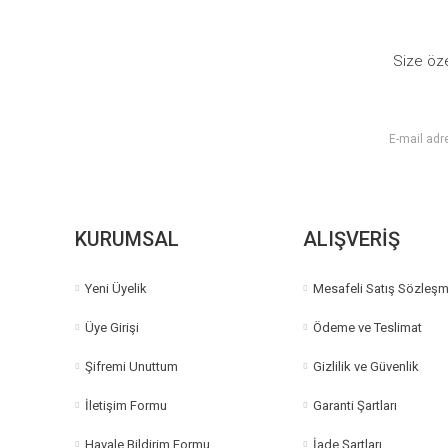
Ürün açıklamasında eksik bilgiler bulunuyor.
Ürün bilgilerinde hatalar bulunuyor.
Size öze
Ürün fiyatı diğer sitelerden daha pahalı.
Bu ürüne benzer farklı alternatifler olmalı.
KURUMSAL
ALIŞVERİŞ
Yeni Üyelik
Mesafeli Satış Sözleşm
Üye Girişi
Ödeme ve Teslimat
Şifremi Unuttum
Gizlilik ve Güvenlik
İletişim Formu
Garanti Şartları
Havale Bildirim Formu
İade Şartları