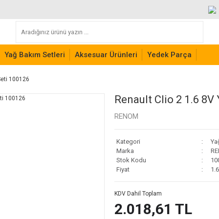
Yağ Bakım Setleri
Aksesuar Ürünleri
Yedek Parça
Seti 100126
Renault Clio 2 1.6 8V
RENOM
Kategori
Ya
Marka
R
Stok Kodu
10
Fiyat
1.
KDV Dahil Toplam
2.018,61 TL