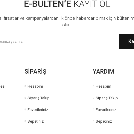
E-BÜLTEN’E
KAYIT OL
Yorum Yaz
l fırsatlar ve kampanyalardan ilk önce haberdar olmak için bültenim
olun.
Ka
Gönder
SİPARİŞ
YARDIM
esi
Hesabım
Hesabım
Sipariş Takip
Sipariş Takip
Favorileriniz
Favorileriniz
Sepetiniz
Sepetiniz