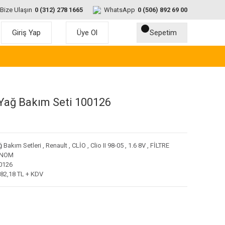
Bize Ulaşın
0 (312) 278 1665
WhatsApp
0 (506) 892 69 00
Giriş Yap
Üye Ol
Sepetim
 Yağ Bakım Seti 100126
ğ Bakım Setleri
,
Renault
,
CLİO
,
Clio II 98-05
,
1.6 8V
,
FİLTRE
ENOM
0126
682,18 TL + KDV