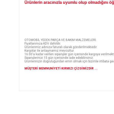
Ürünlerin aracınızla uyumlu olup olmadığını öğr
OTOMOBİL YEDEK PARÇA VE BAKIM MALZEMELERİ.
Fiyatlarımıza KDV dahildir.
Ürünlerimiz adınıza faturalı olarak gönderilmektedir.
Kargolar ile anlaşmamız mevcuttur.
16.00'a kadar verilen siparişler gün içerisinde kargoya verilmekt
Siparişlerinizi 15 gün içerisinde iade edebilirsiniz.
Ürünlerinizin doğruluğundan emin olmak için bizimle irtibata geç
MÜŞTERİ MEMNUNİYETİ KIRMIZI ÇİZGİMİZDİR ...
Bu ürünün fiyat bilgisi, resim, ürün açıklamalarında ve diğer
Görüş ve önerileriniz için teşekkür ederiz.
Ürün resmi kalitesiz, bozuk veya görüntülenemiyor.