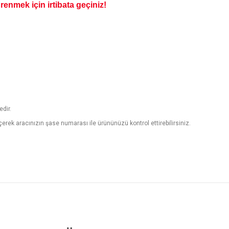
enmek için irtibata geçiniz!
edir.
erek aracınızın şase numarası ile ürününüzü kontrol ettirebilirsiniz.
 konularda yetersiz gördüğünüz noktaları öneri formunu kullanarak tarafımıza ilet
Bu ürüne ilk yorumu siz yapın!