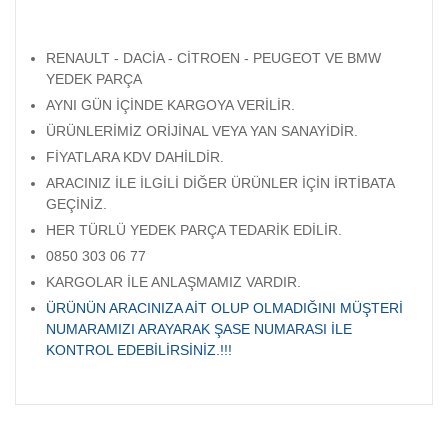
RENAULT - DACİA - CİTROEN - PEUGEOT VE BMW
YEDEK PARÇA
AYNI GÜN İÇİNDE KARGOYA VERİLİR.
ÜRÜNLERİMİZ ORİJİNAL VEYA YAN SANAYİDİR.
FİYATLARA KDV DAHİLDİR.
ARACINIZ İLE İLGİLİ DİĞER ÜRÜNLER İÇİN İRTİBATA
GEÇİNİZ.
HER TÜRLÜ YEDEK PARÇA TEDARİK EDİLİR.
0850 303 06 77
KARGOLAR İLE ANLAŞMAMIZ VARDIR.
ÜRÜNÜN ARACINIZA AİT OLUP OLMADIĞINI MÜŞTERİ
NUMARAMIZI ARAYARAK ŞASE NUMARASI İLE
KONTROL EDEBİLİRSİNİZ.!!!
Bu ürünün fiyat bilgisi, resim, ürün açıklamalarında ve diğer
konularda yetersiz gördüğünüz noktaları öneri formunu
Bu ürüne ilk yorumu siz yapın!
kullanarak tarafımıza iletebilirsiniz.