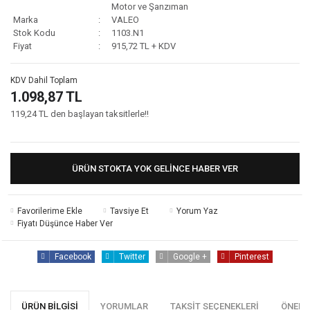
Motor ve Şanzıman
Marka
VALEO
Stok Kodu
1103.N1
Fiyat
915,72 TL + KDV
KDV Dahil Toplam
1.098,87 TL
119,24 TL den başlayan taksitlerle!!
ÜRÜN STOKTA YOK GELINCE HABER VER
Tavsiye Et
Yorum Yaz
Fiyatı Düşünce Haber Ver
Facebook
Twitter
Google +
Pinterest
ÜRÜN BILGISI
YORUMLAR
TAKSIT SEÇENEKLERI
ÖNERI