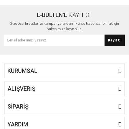
Görüş ve önerileriniz için teşekkür ederiz.
E-BÜLTEN’E
KAYIT OL
Yorum Yaz
Ürün resmi kalitesiz, bozuk veya görüntülenemiyor.
Size özel fırsatlar ve kampanyalardan ilk önce haberdar olmak için
Ürün açıklamasında eksik bilgiler bulunuyor.
bültenimize kayıt olun.
Ürün bilgilerinde hatalar bulunuyor.
Kayıt Ol
Ürün fiyatı diğer sitelerden daha pahalı.
Bu ürüne benzer farklı alternatifler olmalı.
KURUMSAL
ALIŞVERİŞ
Gönder
SİPARİŞ
YARDIM