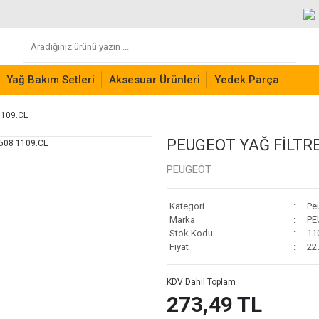
Yağ Bakım Setleri
Aksesuar Ürünleri
Yedek Parça
1109.CL
PEUGEOT YAĞ FİLTRE
PEUGEOT
Kategori
Pe
Marka
PE
Stok Kodu
11
Fiyat
22
KDV Dahil Toplam
273,49 TL