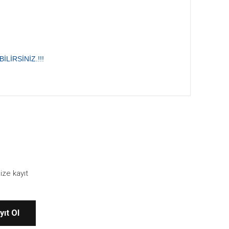
İRSİNİZ.!!!
ebilirsiniz.
ize kayıt
yıt Ol