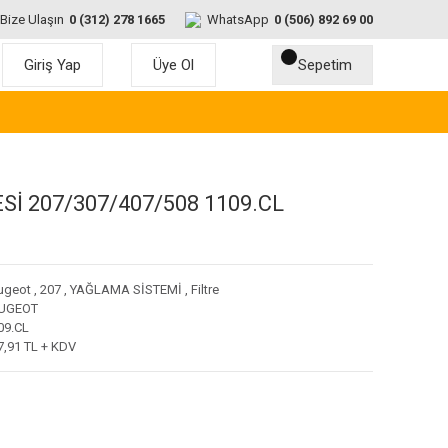
Bize Ulaşın
0 (312) 278 1665
WhatsApp
0 (506) 892 69 00
Giriş Yap
Üye Ol
Sepetim
Sİ 207/307/407/508 1109.CL
ugeot
,
207
,
YAĞLAMA SİSTEMİ
,
Filtre
UGEOT
09.CL
7,91 TL + KDV