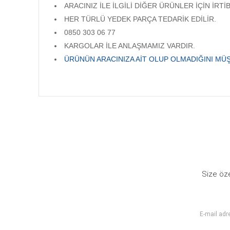
ARACINIZ İLE İLGİLİ DİĞER ÜRÜNLER İÇİN İRTİ
HER TÜRLÜ YEDEK PARÇA TEDARİK EDİLİR.
0850 303 06 77
KARGOLAR İLE ANLAŞMAMIZ VARDIR.
ÜRÜNÜN ARACINIZA AİT OLUP OLMADIĞINI MÜŞ
Bu ürünün fiyat bilgisi, resim, ürün açıklamalarında ve diğer
Görüş ve önerileriniz için teşekkür ederiz.
Ürün resmi kalitesiz, bozuk veya görüntülenemiyor.
Ürün açıklamasında eksik bilgiler bulunuyor.
Ürün bilgilerinde hatalar bulunuyor.
Size öze
Ürün fiyatı diğer sitelerden daha pahalı.
Bu ürüne benzer farklı alternatifler olmalı.