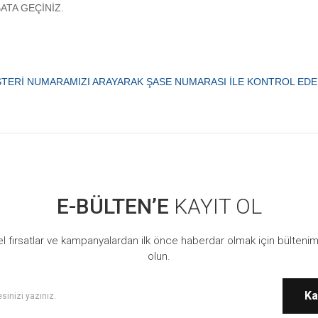
BATA GEÇİNİZ.
TERİ NUMARAMIZI ARAYARAK ŞASE NUMARASI İLE KONTROL EDEBİL
 konularda yetersiz gördüğünüz noktaları öneri formunu kullanarak tarafımıza ilet
Bu ürüne ilk yorumu siz yapın!
E-BÜLTEN’E
KAYIT OL
Yorum Yaz
l fırsatlar ve kampanyalardan ilk önce haberdar olmak için bültenim
olun.
Ka