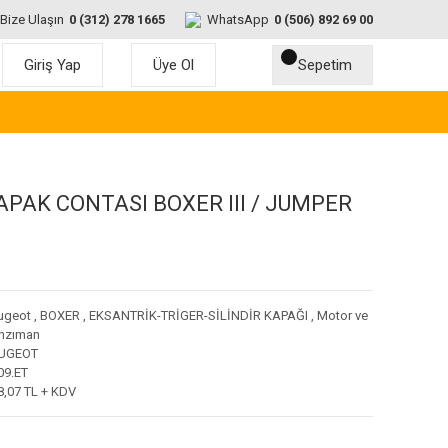
Bize Ulaşın
0 (312) 278 1665
WhatsApp
0 (506) 892 69 00
Giriş Yap
Üye Ol
Sepetim
APAK CONTASI BOXER III / JUMPER
ugeot
,
BOXER
,
EKSANTRİK-TRİGER-SİLİNDİR KAPAĞI
,
Motor ve
nzıman
UGEOT
09.ET
8,07 TL + KDV