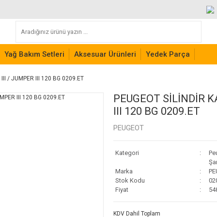
Yağ Bakım Setleri
Aksesuar Ürünleri
Yedek Parça
I / JUMPER III 120 BG 0209.ET
PEUGEOT SİLİNDİR K
III 120 BG 0209.ET
PEUGEOT
Kategori
Pe
Şa
Marka
PE
Stok Kodu
02
Fiyat
54
KDV Dahil Toplam