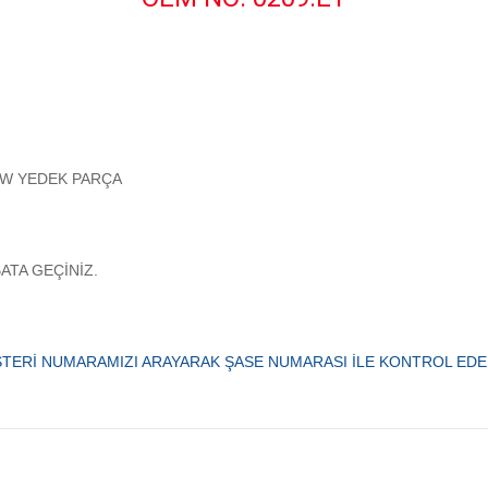
VE BMW YEDEK PARÇA
.
BATA GEÇİNİZ.
TERİ NUMARAMIZI ARAYARAK ŞASE NUMARASI İLE KONTROL EDEBİL
 konularda yetersiz gördüğünüz noktaları öneri formunu kullanarak tarafımıza ilet
Bu ürüne ilk yorumu siz yapın!