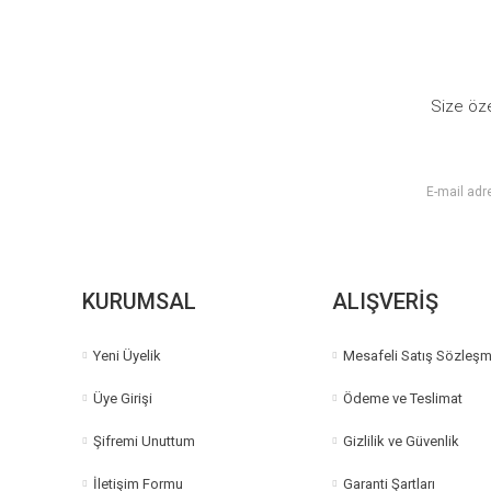
Ürün resmi kalitesiz, bozuk veya görüntülenemiyor.
Ürün açıklamasında eksik bilgiler bulunuyor.
Ürün bilgilerinde hatalar bulunuyor.
Size öze
Ürün fiyatı diğer sitelerden daha pahalı.
Bu ürüne benzer farklı alternatifler olmalı.
KURUMSAL
ALIŞVERİŞ
Yeni Üyelik
Mesafeli Satış Sözleşm
Üye Girişi
Ödeme ve Teslimat
Şifremi Unuttum
Gizlilik ve Güvenlik
İletişim Formu
Garanti Şartları