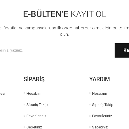
E-BÜLTEN’E
KAYIT OL
Yorum Yaz
l fırsatlar ve kampanyalardan ilk önce haberdar olmak için bültenim
olun.
Ka
Gönder
SİPARİŞ
YARDIM
esi
Hesabım
Hesabım
Sipariş Takip
Sipariş Takip
Favorileriniz
Favorileriniz
Sepetiniz
Sepetiniz