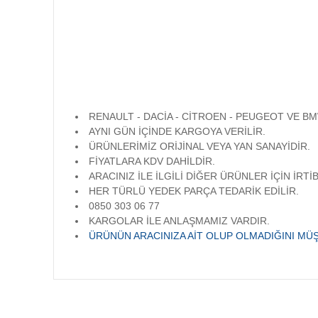
RENAULT - DACİA - CİTROEN - PEUGEOT 
AYNI GÜN İÇİNDE KARGOYA VERİLİR.
ÜRÜNLERİMİZ ORİJİNAL VEYA YAN SANAYİDİR
FİYATLARA KDV DAHİLDİR.
ARACINIZ İLE İLGİLİ DİĞER ÜRÜNLER İÇİN İRTİ
HER TÜRLÜ YEDEK PARÇA TEDARİK EDİLİR.
0850 303 06 77
KARGOLAR İLE ANLAŞMAMIZ VARDIR.
ÜRÜNÜN ARACINIZA AİT OLUP OLMADIĞINI MÜŞ
Bu ürünün fiyat bilgisi, resim, ürün açıklamalarında ve diğer
Görüş ve önerileriniz için teşekkür ederiz.