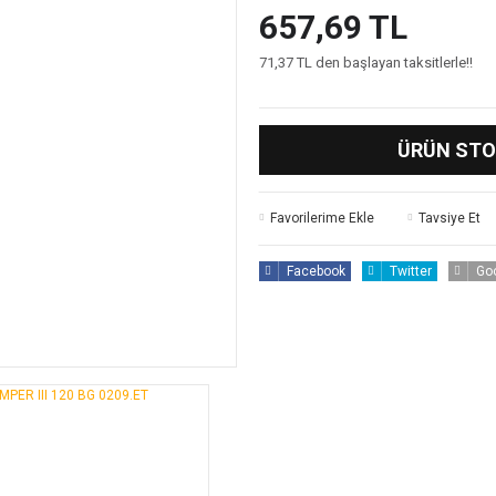
657,69 TL
71,37 TL den başlayan taksitlerle!!
ÜRÜN STO
Tavsiye Et
Facebook
Twitter
Go