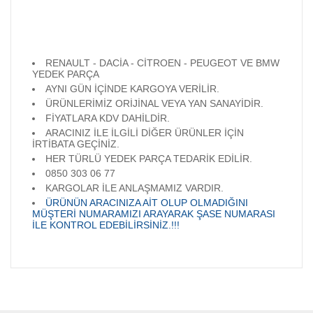
RENAULT - DACİA - CİTROEN - PEUGEOT VE BMW
YEDEK PARÇA
AYNI GÜN İÇİNDE KARGOYA VERİLİR.
ÜRÜNLERİMİZ ORİJİNAL VEYA YAN SANAYİDİR.
FİYATLARA KDV DAHİLDİR.
ARACINIZ İLE İLGİLİ DİĞER ÜRÜNLER İÇİN
İRTİBATA GEÇİNİZ.
HER TÜRLÜ YEDEK PARÇA TEDARİK EDİLİR.
0850 303 06 77
KARGOLAR İLE ANLAŞMAMIZ VARDIR.
ÜRÜNÜN ARACINIZA AİT OLUP OLMADIĞINI
MÜŞTERİ NUMARAMIZI ARAYARAK ŞASE NUMARASI
İLE KONTROL EDEBİLİRSİNİZ.!!!
Bu ürünün fiyat bilgisi, resim, ürün açıklamalarında ve diğer
konularda yetersiz gördüğünüz noktaları öneri formunu
Bu ürüne ilk yorumu siz yapın!
kullanarak tarafımıza iletebilirsiniz.
Görüş ve önerileriniz için teşekkür ederiz.