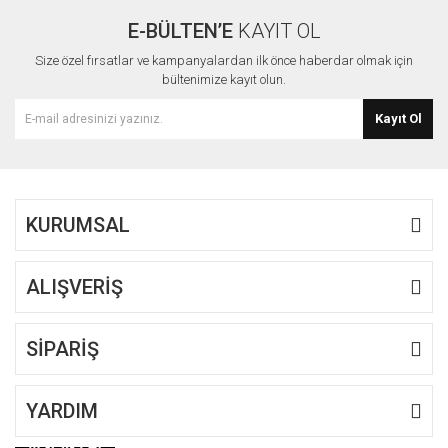
E-BÜLTEN’E
KAYIT OL
Yorum Yaz
Ürün resmi kalitesiz, bozuk veya görüntülenemiyor.
Size özel fırsatlar ve kampanyalardan ilk önce haberdar olmak için
Ürün açıklamasında eksik bilgiler bulunuyor.
bültenimize kayıt olun.
Ürün bilgilerinde hatalar bulunuyor.
Kayıt Ol
Ürün fiyatı diğer sitelerden daha pahalı.
Bu ürüne benzer farklı alternatifler olmalı.
KURUMSAL
ALIŞVERİŞ
Gönder
SİPARİŞ
YARDIM