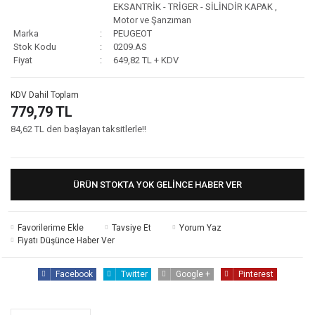
EKSANTRİK - TRİGER - SİLİNDİR KAPAK
,
Motor ve Şanzıman
Marka
PEUGEOT
Stok Kodu
0209.AS
Fiyat
649,82 TL + KDV
KDV Dahil Toplam
779,79 TL
84,62 TL den başlayan taksitlerle!!
ÜRÜN STOKTA YOK GELINCE HABER VER
Tavsiye Et
Yorum Yaz
Fiyatı Düşünce Haber Ver
Facebook
Twitter
Google +
Pinterest