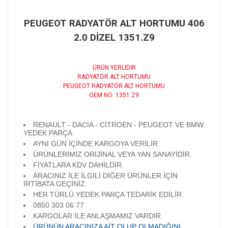
PEUGEOT RADYATÖR ALT HORTUMU 406
2.0 DİZEL 1351.Z9
ÜRÜN YERLİDİR
RADYATÖR ALT HORTUMU
PEUGEOT RADYATÖR ALT HORTUMU
OEM NO: 1351.Z9
RENAULT - DACİA - CİTROEN - PEUGEOT VE BMW
YEDEK PARÇA
AYNI GÜN İÇİNDE KARGOYA VERİLİR.
ÜRÜNLERİMİZ ORİJİNAL VEYA YAN SANAYİDİR.
FİYATLARA KDV DAHİLDİR.
ARACINIZ İLE İLGİLİ DİĞER ÜRÜNLER İÇİN
İRTİBATA GEÇİNİZ.
HER TÜRLÜ YEDEK PARÇA TEDARİK EDİLİR.
0850 303 06 77
KARGOLAR İLE ANLAŞMAMIZ VARDIR.
ÜRÜNÜN ARACINIZA AİT OLUP OLMADIĞINI