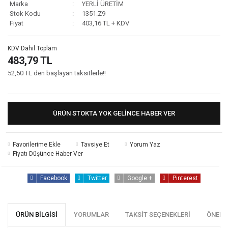
Marka
YERLİ ÜRETİM
Stok Kodu
1351.Z9
Fiyat
403,16 TL + KDV
KDV Dahil Toplam
483,79 TL
52,50 TL den başlayan taksitlerle!!
ÜRÜN STOKTA YOK GELINCE HABER VER
Tavsiye Et
Yorum Yaz
Fiyatı Düşünce Haber Ver
Facebook
Twitter
Google +
Pinterest
ÜRÜN BILGISI
YORUMLAR
TAKSIT SEÇENEKLERI
ÖNERI