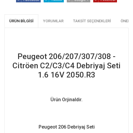
ÜRÜN BILGISI
YORUMLAR
TAKSIT SEÇENEKLERI
ÖNERI
Peugeot 206/207/307/308 -
Citröen C2/C3/C4 Debriyaj Seti
1.6 16V 2050.R3
Ürün Orjinaldir.
Peugeot 206 Debriyaj Seti