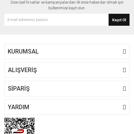
Size özel fırsatlar ve kampanyalardan ilk önce haberdar olmak için
Ürün açıklamasında eksik bilgiler bulunuyor.
bültenimize kayıt olun.
Ürün bilgilerinde hatalar bulunuyor.
Kayıt Ol
Ürün fiyatı diğer sitelerden daha pahalı.
Bu ürüne benzer farklı alternatifler olmalı.
KURUMSAL
ALIŞVERİŞ
Gönder
SİPARİŞ
YARDIM