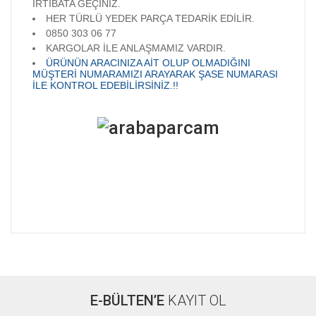
İRTİBATA GEÇİNİZ.
HER TÜRLÜ YEDEK PARÇA TEDARİK EDİLİR.
0850 303 06 77
KARGOLAR İLE ANLAŞMAMIZ VARDIR.
ÜRÜNÜN ARACINIZA AİT OLUP OLMADIĞINI
MÜŞTERİ NUMARAMIZI ARAYARAK ŞASE NUMARASI
İLE KONTROL EDEBİLİRSİNİZ.!!
Bu ürünün fiyat bilgisi, resim, ürün açıklamalarında ve diğer
konularda yetersiz gördüğünüz noktaları öneri formunu
Bu ürüne ilk yorumu siz yapın!
kullanarak tarafımıza iletebilirsiniz.
Görüş ve önerileriniz için teşekkür ederiz.
E-BÜLTEN’E
KAYIT OL
Yorum Yaz
Ürün resmi kalitesiz, bozuk veya görüntülenemiyor.