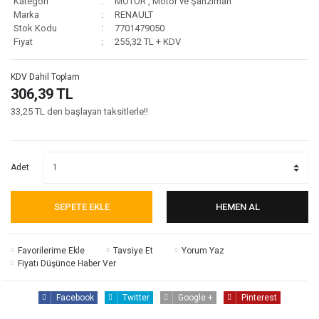
Kategori
MOTOR
,
Motor ve Şanzıman
Marka
RENAULT
Stok Kodu
7701479050
Fiyat
255,32 TL + KDV
KDV Dahil Toplam
306,39 TL
33,25 TL den başlayan taksitlerle!!
Adet
SEPETE EKLE
HEMEN AL
Tavsiye Et
Yorum Yaz
Fiyatı Düşünce Haber Ver
Facebook
Twitter
Google +
Pinterest