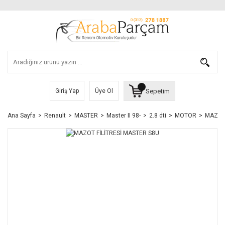
Sepetim
Giriş Yap
Üye Ol
Ana Sayfa
Renault
MASTER
Master II 98-
2.8 dti
MOTOR
MAZOT 