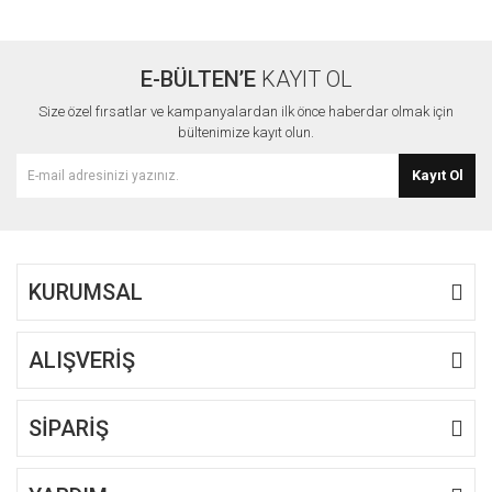
Bu ürüne ilk yorumu siz yapın!
kullanarak tarafımıza iletebilirsiniz.
Görüş ve önerileriniz için teşekkür ederiz.
E-BÜLTEN’E
KAYIT OL
Yorum Yaz
Ürün resmi kalitesiz, bozuk veya görüntülenemiyor.
Size özel fırsatlar ve kampanyalardan ilk önce haberdar olmak için
Ürün açıklamasında eksik bilgiler bulunuyor.
bültenimize kayıt olun.
Ürün bilgilerinde hatalar bulunuyor.
Kayıt Ol
Ürün fiyatı diğer sitelerden daha pahalı.
Bu ürüne benzer farklı alternatifler olmalı.
KURUMSAL
ALIŞVERİŞ
Gönder
SİPARİŞ