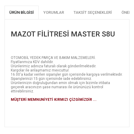
ÜRÜN BILGISI
YORUMLAR
TAKSIT SEÇENEKLERI
ÖNERI
MAZOT FİLİTRESİ MASTER S8U
OTOMOBİL YEDEK PARÇA VE BAKIM MALZEMELERİ.
Fiyatlarımıza KDV dahildir.
Ürünlerimiz adınıza faturalı olarak gönderilmektedir.
Kargolar ile anlaşmamız mevcuttur.
16.00'a kadar verilen siparişler gün içerisinde kargoya verilmektedir.
Siparişlerinizi 15 gün içerisinde iade edebilirsiniz.
Ürünlerinizin doğruluğundan emin olmak için bizimle irtibata
geçerek aracınızın şase numarası ile ürününüzü kontrol
ettirebilirsiniz.
MÜŞTERİ MEMNUNİYETİ KIRMIZI ÇİZGİMİZDİR ...
Bu ürünün fiyat bilgisi, resim, ürün açıklamalarında ve diğer
konularda yetersiz gördüğünüz noktaları öneri formunu