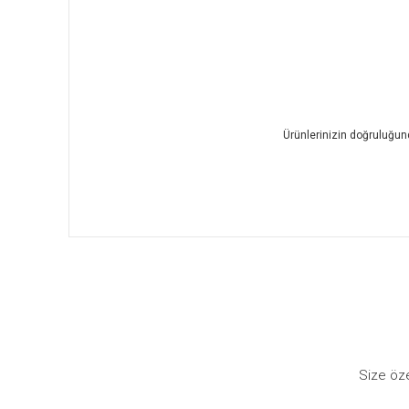
Ürünlerinizin doğruluğund
Bu ürünün fiyat bilgisi, resim, ürün
Ürün resmi kalitesiz, bozuk veya görüntülenemiyor.
Ürün açıklamasında eksik bilgiler bulunuyor.
Ürün bilgilerinde hatalar bulunuyor.
Ürün fiyatı diğer sitelerden daha pahalı.
Size öze
Bu ürüne benzer farklı alternatifler olmalı.