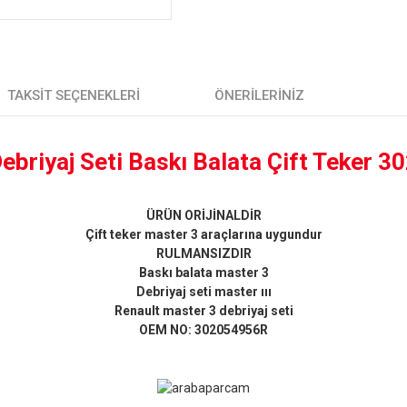
TAKSIT SEÇENEKLERI
ÖNERILERINIZ
ebriyaj Seti Baskı Balata Çift Teke
ÜRÜN ORİJİNALDİR
Çift teker master 3 araçlarına uygundur
RULMANSIZDIR
Baskı balata master 3
Debriyaj seti master ııı
Renault master 3 debriyaj seti
OEM NO: 302054956R