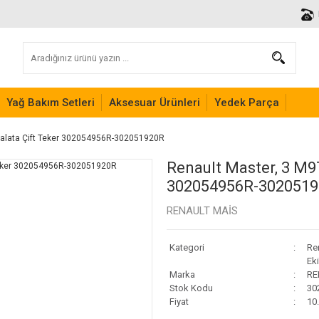
Yağ Bakım Setleri
Aksesuar Ürünleri
Yedek Parça
 Balata Çift Teker 302054956R-302051920R
Renault Master, 3 M9T
302054956R-302051
RENAULT MAİS
Kategori
Re
Ek
Marka
RE
Stok Kodu
30
Fiyat
10