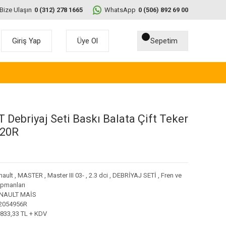
Bize Ulaşın
0 (312) 278 1665
WhatsApp
0 (506) 892 69 00
Giriş Yap
Üye Ol
Sepetim
 Debriyaj Seti Baskı Balata Çift Teker
920R
nault
,
MASTER
,
Master III 03-
,
2.3 dci
,
DEBRİYAJ SETİ
,
Fren ve
ipmanları
NAULT MAİS
2054956R
.833,33 TL + KDV