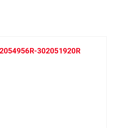
r 302054956R-302051920R