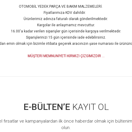
OTOMOBİL YEDEK PARÇA VE BAKIM MALZEMELERİ.
Fiyatlarımıza KDV dahildir.
Ürünlerimiz adınıza faturalı olarak gönderilmektedir.
Kargolar ile anlaşmamız mevcuttur.
16.00'a kadar verilen siparişler gün içerisinde kargoya verilmektedir.
Siparişlerinizi 15 gün içerisinde iade edebilirsiniz.
an emin olmak için bizimle irtibata geçerek aracınızın şase numarası ile ürününüzü
MÜŞTERİ MEMNUNİYETİ KIRMIZI ÇİZGİMİZDİR ...
 açıklamalarında ve diğer konularda yetersiz gördüğünüz noktaları öneri formunu k
Görüş ve önerileriniz için teşekkür ederiz.
Bu ürüne ilk yorumu siz yapın!
Yorum Yaz
E-BÜLTEN’E
KAYIT OL
l fırsatlar ve kampanyalardan ilk önce haberdar olmak için bültenim
olun.