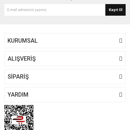
Ürün bilgilerinde hatalar bulunuyor.
Kayıt Ol
Ürün fiyatı diğer sitelerden daha pahalı.
Bu ürüne benzer farklı alternatifler olmalı.
KURUMSAL
ALIŞVERİŞ
Gönder
SİPARİŞ
YARDIM