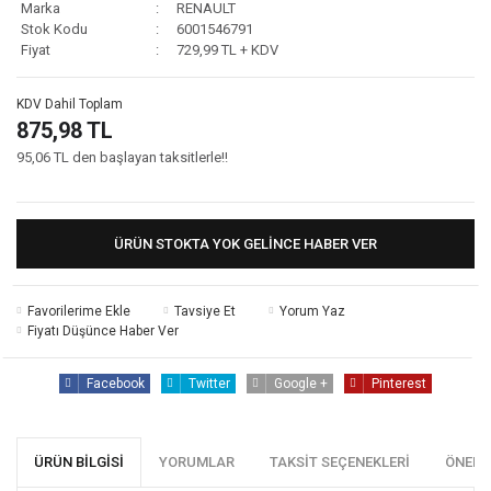
Marka
RENAULT
Stok Kodu
6001546791
Fiyat
729,99 TL + KDV
KDV Dahil Toplam
875,98 TL
95,06 TL den başlayan taksitlerle!!
ÜRÜN STOKTA YOK GELINCE HABER VER
Tavsiye Et
Yorum Yaz
Fiyatı Düşünce Haber Ver
Facebook
Twitter
Google +
Pinterest
ÜRÜN BILGISI
YORUMLAR
TAKSIT SEÇENEKLERI
ÖNERI