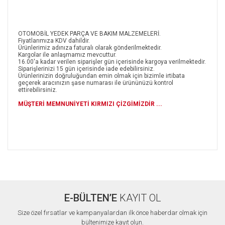
OTOMOBİL YEDEK PARÇA VE BAKIM MALZEMELERİ.
Fiyatlarımıza KDV dahildir.
Ürünlerimiz adınıza faturalı olarak gönderilmektedir.
Kargolar ile anlaşmamız mevcuttur.
16.00'a kadar verilen siparişler gün içerisinde kargoya verilmektedir.
Siparişlerinizi 15 gün içerisinde iade edebilirsiniz.
Ürünlerinizin doğruluğundan emin olmak için bizimle irtibata
geçerek aracınızın şase numarası ile ürününüzü kontrol
ettirebilirsiniz.
MÜŞTERİ MEMNUNİYETİ KIRMIZI ÇİZGİMİZDİR ...
Bu ürünün fiyat bilgisi, resim, ürün açıklamalarında ve diğer
konularda yetersiz gördüğünüz noktaları öneri formunu
Bu ürüne ilk yorumu siz yapın!
kullanarak tarafımıza iletebilirsiniz.
Görüş ve önerileriniz için teşekkür ederiz.
E-BÜLTEN’E
KAYIT OL
Yorum Yaz
Ürün resmi kalitesiz, bozuk veya görüntülenemiyor.
Size özel fırsatlar ve kampanyalardan ilk önce haberdar olmak için
Ürün açıklamasında eksik bilgiler bulunuyor.
bültenimize kayıt olun.