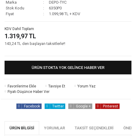
Marka
DEPO-TYC
Stok Kodu
6350P0
Fiyat
1.099,98 TL + KDV
KDV Dahil Toplam
1.319,97 TL
143,24 TL den başlayan taksitlerle!!
ÜRÜN STOKTA YOK GELINCE HABER VER
Tavsiye Et
Yorum Yaz
Fiyatı Düşünce Haber Ver
Facebook
Twitter
Google +
Pinterest
ÜRÜN BILGISI
YORUMLAR
TAKSIT SEÇENEKLERI
ÖNERI